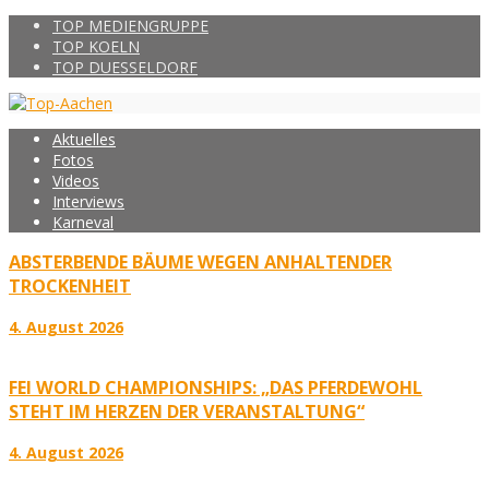
TOP MEDIENGRUPPE
TOP KOELN
TOP DUESSELDORF
Aktuelles
Fotos
Videos
Interviews
Karneval
ABSTERBENDE BÄUME WEGEN ANHALTENDER
TROCKENHEIT
4. August 2026
FEI WORLD CHAMPIONSHIPS: „DAS PFERDEWOHL
STEHT IM HERZEN DER VERANSTALTUNG“
4. August 2026