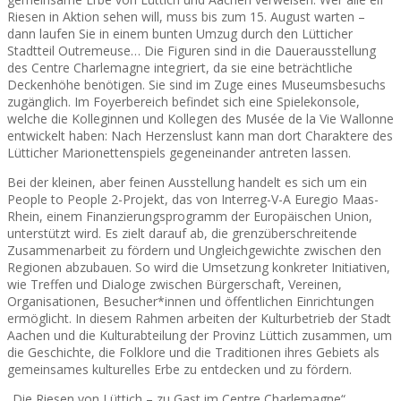
Riesen in Aktion sehen will, muss bis zum 15. August warten –
dann laufen Sie in einem bunten Umzug durch den Lütticher
Stadtteil Outremeuse… Die Figuren sind in die Dauerausstellung
des Centre Charlemagne integriert, da sie eine beträchtliche
Deckenhöhe benötigen. Sie sind im Zuge eines Museumsbesuchs
zugänglich. Im Foyerbereich befindet sich eine Spielekonsole,
welche die Kolleginnen und Kollegen des Musée de la Vie Wallonne
entwickelt haben: Nach Herzenslust kann man dort Charaktere des
Lütticher Marionettenspiels gegeneinander antreten lassen.
Bei der kleinen, aber feinen Ausstellung handelt es sich um ein
People to People 2-Projekt, das von Interreg-V-A Euregio Maas-
Rhein, einem Finanzierungsprogramm der Europäischen Union,
unterstützt wird. Es zielt darauf ab, die grenzüberschreitende
Zusammenarbeit zu fördern und Ungleichgewichte zwischen den
Regionen abzubauen. So wird die Umsetzung konkreter Initiativen,
wie Treffen und Dialoge zwischen Bürgerschaft, Vereinen,
Organisationen, Besucher*innen und öffentlichen Einrichtungen
ermöglicht. In diesem Rahmen arbeiten der Kulturbetrieb der Stadt
Aachen und die Kulturabteilung der Provinz Lüttich zusammen, um
die Geschichte, die Folklore und die Traditionen ihres Gebiets als
gemeinsames kulturelles Erbe zu entdecken und zu fördern.
„Die Riesen von Lüttich – zu Gast im Centre Charlemagne“