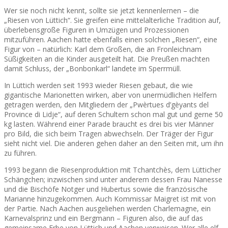
Wer sie noch nicht kennt, sollte sie jetzt kennenlernen – die
„Riesen von Lüttich“. Sie greifen eine mittelalterliche Tradition auf,
überlebensgroße Figuren in Umzügen und Prozessionen
mitzuführen. Aachen hatte ebenfalls einen solchen „Riesen“, eine
Figur von – natürlich: Karl dem Großen, die an Fronleichnam
Süßigkeiten an die Kinder ausgeteilt hat. Die Preußen machten
damit Schluss, der „Bonbonkarl“ landete im Sperrmüll.
In Lüttich werden seit 1993 wieder Riesen gebaut, die wie
gigantische Marionetten wirken, aber von unermüdlichen Helfern
getragen werden, den Mitgliedern der „Pwèrtues d’gèyants del
Province di Lidje“, auf deren Schultern schon mal gut und gerne 50
kg lasten. Während einer Parade braucht es drei bis vier Männer
pro Bild, die sich beim Tragen abwechseln. Der Träger der Figur
sieht nicht viel. Die anderen gehen daher an den Seiten mit, um ihn
zu führen.
1993 begann die Riesenproduktion mit Tchantchès, dem Lütticher
Schängchen; inzwischen sind unter anderem dessen Frau Nanesse
und die Bischöfe Notger und Hubertus sowie die französische
Marianne hinzugekommen. Auch Kommissar Maigret ist mit von
der Partie. Nach Aachen ausgeliehen werden Charlemagne, ein
Karnevalsprinz und ein Bergmann – Figuren also, die auf das
gemeinsame Erbe von Lüttich und Aachen verweisen. Wer alle elf