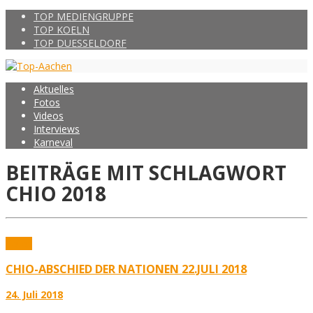
TOP MEDIENGRUPPE
TOP KOELN
TOP DUESSELDORF
Aktuelles
Fotos
Videos
Interviews
Karneval
BEITRÄGE MIT SCHLAGWORT
CHIO 2018
Fotos
CHIO-ABSCHIED DER NATIONEN 22.JULI 2018
24. Juli 2018