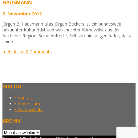
HAUSMANN
2. November 2012
Jürgen B. Hausmann alias Jürgen Beckers ist ein bundesweit
bekannter Kabarettist und waschechter Karnevalist aus der
Aachener Region. Seine Auftritte, Selbstironie sorgen dafür, dass
seine …
mehr lesen
0 Comments
DIALOG
• Kontakt
• Impressum
• Datenschutz
ARCHIV
Archiv