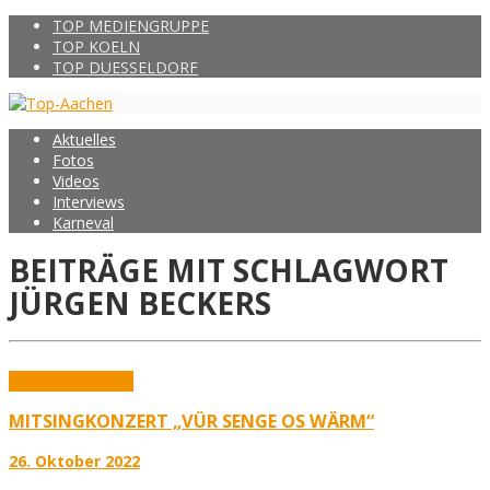
TOP MEDIENGRUPPE
TOP KOELN
TOP DUESSELDORF
Aktuelles
Fotos
Videos
Interviews
Karneval
BEITRÄGE MIT SCHLAGWORT
JÜRGEN BECKERS
Aktuelles
Karneval
MITSINGKONZERT „VÜR SENGE OS WÄRM“
26. Oktober 2022