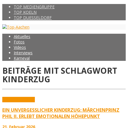
TOP MEDIENGRUPPE
TOP KOELN
TOP DUESSELDORF
Aktuelles
Fotos
Videos
Interviews
Karneval
BEITRÄGE MIT SCHLAGWORT
KINDERZUG
Aktuelles
Karneval
EIN UNVERGESSLICHER KINDERZUG: MÄRCHENPRINZ
PHIL II. ERLEBT EMOTIONALEN HÖHEPUNKT
21. Februar 2026