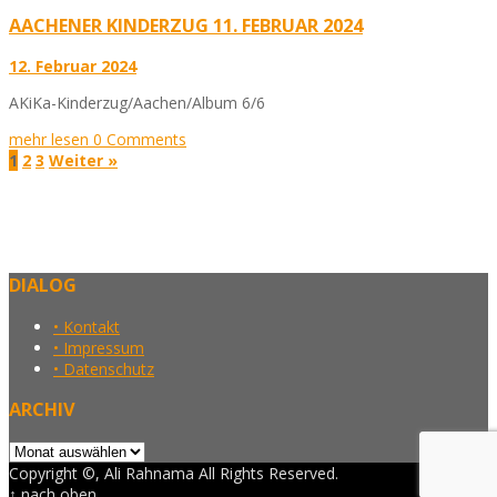
AACHENER KINDERZUG 11. FEBRUAR 2024
12. Februar 2024
AKiKa-Kinderzug/Aachen/Album 6/6
mehr lesen
0 Comments
1
2
3
Weiter »
DIALOG
• Kontakt
• Impressum
• Datenschutz
ARCHIV
Archiv
Copyright ©, Ali Rahnama All Rights Reserved.
↑ nach oben