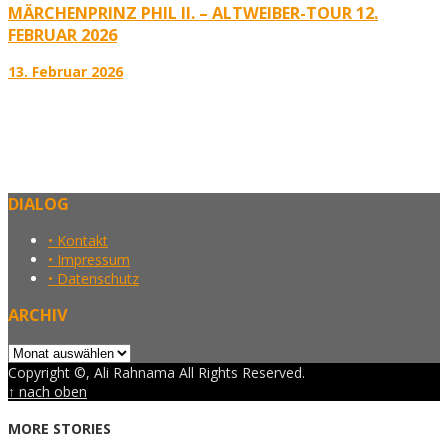
MÄRCHENPRINZ PHIL II. – ALTWEIBER-TOUR 12.
FEBRUAR 2026
13. Februar 2026
DIALOG
• Kontakt
• Impressum
• Datenschutz
ARCHIV
Archiv
Copyright ©, Ali Rahnama All Rights Reserved.
↑ nach oben
MORE STORIES