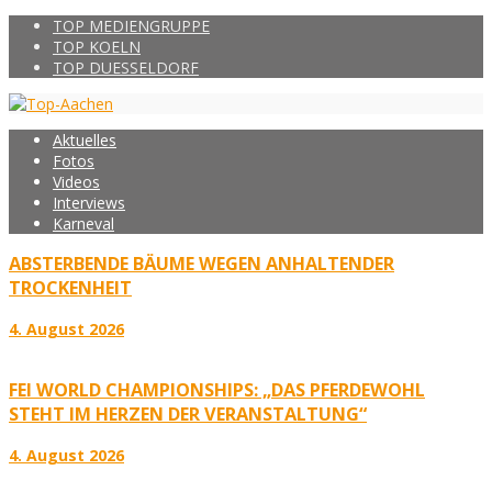
TOP MEDIENGRUPPE
TOP KOELN
TOP DUESSELDORF
Aktuelles
Fotos
Videos
Interviews
Karneval
ABSTERBENDE BÄUME WEGEN ANHALTENDER
TROCKENHEIT
4. August 2026
FEI WORLD CHAMPIONSHIPS: „DAS PFERDEWOHL
STEHT IM HERZEN DER VERANSTALTUNG“
4. August 2026