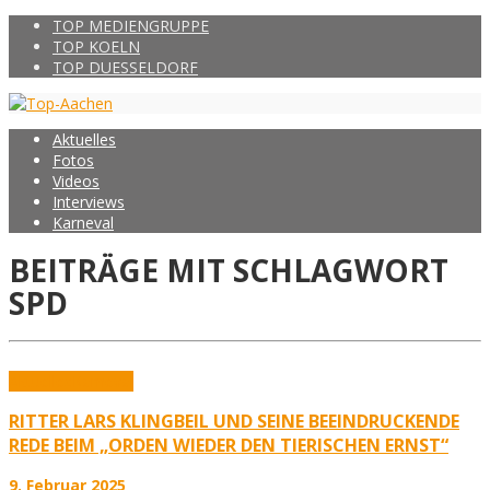
TOP MEDIENGRUPPE
TOP KOELN
TOP DUESSELDORF
Aktuelles
Fotos
Videos
Interviews
Karneval
BEITRÄGE MIT SCHLAGWORT
SPD
Aktuelles
Karneval
RITTER LARS KLINGBEIL UND SEINE BEEINDRUCKENDE
REDE BEIM „ORDEN WIEDER DEN TIERISCHEN ERNST“
9. Februar 2025