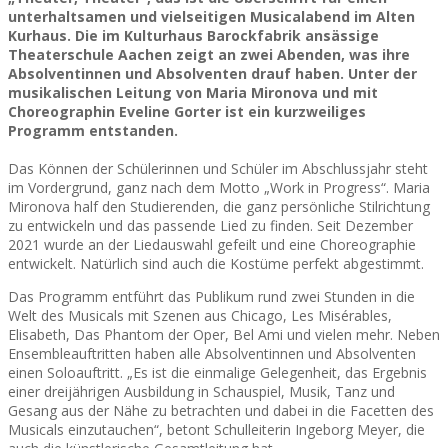
unterhaltsamen und vielseitigen Musicalabend im Alten
Kurhaus. Die im Kulturhaus Barockfabrik ansässige
Theaterschule Aachen zeigt an zwei Abenden, was ihre
Absolventinnen und Absolventen drauf haben. Unter der
musikalischen Leitung von Maria Mironova und mit
Choreographin Eveline Gorter ist ein kurzweiliges
Programm entstanden.
Das Können der Schülerinnen und Schüler im Abschlussjahr steht
im Vordergrund, ganz nach dem Motto „Work in Progress“. Maria
Mironova half den Studierenden, die ganz persönliche Stilrichtung
zu entwickeln und das passende Lied zu finden. Seit Dezember
2021 wurde an der Liedauswahl gefeilt und eine Choreographie
entwickelt. Natürlich sind auch die Kostüme perfekt abgestimmt.
Das Programm entführt das Publikum rund zwei Stunden in die
Welt des Musicals mit Szenen aus Chicago, Les Misérables,
Elisabeth, Das Phantom der Oper, Bel Ami und vielen mehr. Neben
Ensembleauftritten haben alle Absolventinnen und Absolventen
einen Soloauftritt. „Es ist die einmalige Gelegenheit, das Ergebnis
einer dreijährigen Ausbildung in Schauspiel, Musik, Tanz und
Gesang aus der Nähe zu betrachten und dabei in die Facetten des
Musicals einzutauchen“, betont Schulleiterin Ingeborg Meyer, die