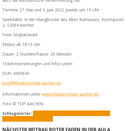
auch die künstlerische Gesamtleitung hat.
Termine 27. Mai und 3. Juni 2022 jeweils um 19 Uhr
Spielstätte: In der Klangbrücke des Alten Kurhauses, Kurshausstr.
2, 52064 Aachen
Freie Sitzplatzwahl
Einlass ab 18.15 Uhr
Dauer: 2 Stunden/Pause: 20 Minuten
Ticketreservierungen und Infos unter:
0241-4450645
post@theaterschule-aachen.de
Informationen unter
www.theaterschule-aachen.de
Foto © TOP AACHEN
Schlagwörter:
Altes Kurhaus
Ballsaal
Musical
Theater am
Park
Theaterschule Aachen
NÄCHSTER BEITRAG
ROTER FADEN IN DER AULA