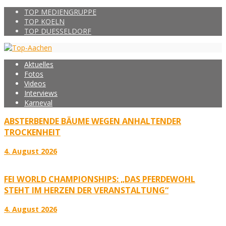
TOP MEDIENGRUPPE
TOP KOELN
TOP DUESSELDORF
Aktuelles
Fotos
Videos
Interviews
Karneval
ABSTERBENDE BÄUME WEGEN ANHALTENDER
TROCKENHEIT
4. August 2026
FEI WORLD CHAMPIONSHIPS: „DAS PFERDEWOHL
STEHT IM HERZEN DER VERANSTALTUNG“
4. August 2026