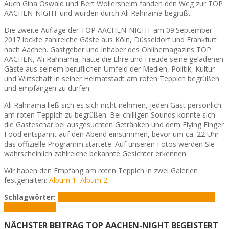
Auch Gina Oswald und Bert Wollersheim fanden den Weg zur TOP
AACHEN-NIGHT und wurden durch Ali Rahnama begrüßt
Die zweite Auflage der TOP AACHEN-NIGHT am 09.September
2017 lockte zahlreiche Gäste aus Köln, Düsseldorf und Frankfurt
nach Aachen. Gastgeber und Inhaber des Onlinemagazins TOP
AACHEN, Ali Rahnama, hatte die Ehre und Freude seine geladenen
Gäste aus seinem beruflichen Umfeld der Medien, Politik, Kultur
und Wirtschaft in seiner Heimatstadt am roten Teppich begrüßen
und empfangen zu dürfen.
Ali Rahnama ließ sich es sich nicht nehmen, jeden Gast persönlich
am roten Teppich zu begrüßen. Bei chilligen Sounds konnte sich
die Gästeschar bei ausgesuchten Getränken und dem Flying Finger
Food entspannt auf den Abend einstimmen, bevor um ca. 22 Uhr
das offizielle Programm startete. Auf unseren Fotos werden Sie
wahrscheinlich zahlreiche bekannte Gesichter erkennen.
Wir haben den Empfang am roten Teppich in zwei Galerien
festgehalten:
Album 1
Album 2
Schlagwörter:
Halle 60
Red Carpet
TOP AACHEN
TOP AACHEN-
NIGHT 2017
VIP
NÄCHSTER BEITRAG
TOP AACHEN-NIGHT BEGEISTERT