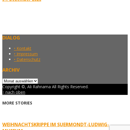
DIALOG
• Kontakt
• Impressum
• Datenschutz
ARCHIV
Archiv
Copyright ©, Ali Rahnama All Rights Reserved.
↑ nach oben
MORE STORIES
WEIHNACHTSKRIPPE IM SUERMONDT-LUDWIG-