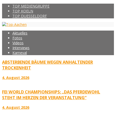
TOP MEDIENGRUPPE
TOP KOELN
TOP DUESSELDORF
Aktuelles
Fotos
Videos
Interviews
Karneval
ABSTERBENDE BÄUME WEGEN ANHALTENDER
TROCKENHEIT
4. August 2026
FEI WORLD CHAMPIONSHIPS: „DAS PFERDEWOHL
STEHT IM HERZEN DER VERANSTALTUNG“
4. August 2026