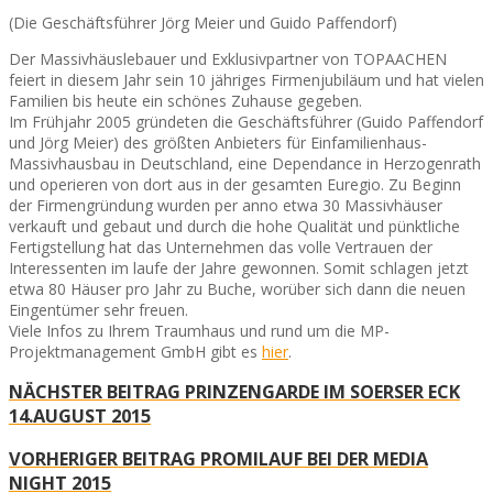
(Die Geschäftsführer Jörg Meier und Guido Paffendorf)
Der Massivhäuslebauer und Exklusivpartner von TOPAACHEN
feiert in diesem Jahr sein 10 jähriges Firmenjubiläum und hat vielen
Familien bis heute ein schönes Zuhause gegeben.
Im Frühjahr 2005 gründeten die Geschäftsführer (Guido Paffendorf
und Jörg Meier) des größten Anbieters für Einfamilienhaus-
Massivhausbau in Deutschland, eine Dependance in Herzogenrath
und operieren von dort aus in der gesamten Euregio. Zu Beginn
der Firmengründung wurden per anno etwa 30 Massivhäuser
verkauft und gebaut und durch die hohe Qualität und pünktliche
Fertigstellung hat das Unternehmen das volle Vertrauen der
Interessenten im laufe der Jahre gewonnen. Somit schlagen jetzt
etwa 80 Häuser pro Jahr zu Buche, worüber sich dann die neuen
Eingentümer sehr freuen.
Viele Infos zu Ihrem Traumhaus und rund um die MP-
Projektmanagement GmbH gibt es
hier
.
NÄCHSTER BEITRAG
PRINZENGARDE IM SOERSER ECK
14.AUGUST 2015
VORHERIGER BEITRAG
PROMILAUF BEI DER MEDIA
NIGHT 2015