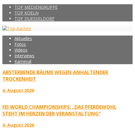
TOP MEDIENGRUPPE
TOP KOELN
TOP DUESSELDORF
Aktuelles
Fotos
Videos
Interviews
Karneval
ABSTERBENDE BÄUME WEGEN ANHALTENDER
TROCKENHEIT
4. August 2026
FEI WORLD CHAMPIONSHIPS: „DAS PFERDEWOHL
STEHT IM HERZEN DER VERANSTALTUNG“
4. August 2026