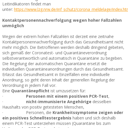
Leitindikatoren findet man
unter:
https://www.lzg.nrw.de/inf_schutz/corona_meldelage/index.ht
Kontaktpersonennachverfolgung wegen hoher Fallzahlen
unmöglich
Wegen der extrem hohen Fallzahlen ist derzeit eine zeitnahe
Kontaktpersonennachverfolgung durch das Gesundheitsamt nicht
mehr möglich. Die Betroffenen werden deshalb dringend gebeten,
sich gemäß der Coronatest- und Quarantäneverordnung
selbstverantwortlich und automatisch in Quarantäne zu begeben.
Die Regelung der automatischen Quarantäne ersetzt die
individuellen Quarantäneanordnungen durch das Gesundheitsamt.
Erlässt das Gesundheitsamt in Einzelfällen eine individuelle
Anordnung, so geht deren Inhalt der generellen Regelung der
Verordnung in jedem Fall vor.
Eine
Quarantänepflicht
ist umzusetzen für:
·
Personen mit einem positiven PCR-Test
,
·
nicht-immunisierte Angehörige
desselben
Haushalts von positiv getesteten Menschen,
· Personen, die
Krankheitssymptome zeigen oder
ein positives Schnelltestergebnis
haben und sich deshalb
einem PCR-Test unterziehen müssen (Quarantäne bis zum