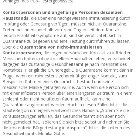
Vorliegen des PCR-Testergebnisses)
Kontaktpersonen und angehörige Personen desselben
Hausstands
, die über eine nachgewiesene Immunisierung durch
Impfung oder Genesung verfügen, müssen nicht in Quarantäne.
Treten bei ihnen innerhalb von zehn Tagen seit dem Kontakt
jedoch Krankheitssymptome auf, sind sie verpflichtet, sich in
Quarantäne zu begeben und eine Testung durchführen zu lassen.
Über die
Quarantäne von nicht-immunisierten
Kontaktpersonen
, die engen persönlichen Kontakt zu infizierten
Menschen hatten, ohne im selben Haushalt zu leben, entscheidet
dagegen das zuständige Gesundheitsamt je nach Intensität des
Kontaktes. Hier gilt die Grundregel: Die Quarantäne kommt dann in
Frage, wenn ein mindestens zehnminütiger enger Kontakt, zum
Beispiel im Rahmen eines Gesprächs, bestand und keine
medizinische Maske getragen wurde. Auch wenn die Person sich
mit einer infizierten Person über einen längeren Zeitraum in einem
schlecht oder nicht belüfteten Raum aufhielt, kann eine
Quarantäne angeordnet werden. Auch in diesen Fällen bittet die
StädteRegion um eigenverantwortliches Handeln. „Sofern Sie die
Voraussetzungen erfüllen, das Gesundheitsamt sich aber noch
nicht gemeldet hat, isolieren Sie sich bitte selbst und nehmen Sie
die kostenfreie Bürgertestung in Anspruch“, bittet die Leiterin des
Gesundheitsamts Monika Gube.