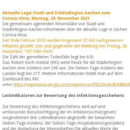
Aktuelle Lage Stadt und StädteRegion Aachen zum
Corona-Virus, Montag, 29. November 2021
Die gemeinsam agierenden Krisenstäbe von Stadt und
StädteRegion Aachen informieren über die aktuelle Lage in Sachen
Corona-Virus.
Seit Ende Februar 2020 wurden insgesamt 37.363 nachgewiesen
Infizierte gezählt. Das sind gegenüber der Meldung von Freitag, 26.
November, 747 Fälle mehr.
Die Zahl der gemeldeten Todesfälle liegt bei 630.
Das Robert Koch-Institut (RKI) weist heute für die StädteRegion
Aachen eine Inzidenz von 336 aus. Die Sieben-Tage-Inzidenz des
Landes liegt bei 277. Weitere Informationen findet man auf dem
Dashboard des RKI
unter
https://experience.arcgis.com/experience/478220a4c454480
Leitindikatoren zur Bewertung des Infektionsgeschehens
Zur Bewertung des Infektionsgeschehens wird auf eine
umfassende Berücksichtigung der im Infektionsschutzgesetz
vorgesehenen drei Leitindikatoren abgestellt: der bekannten
Sieben-Tage-Inzidenz, der Sieben-Tage-Hospitalisierungsinzidenz
und der Auslastung der Intensivbetten.Die aktuellen Werte der