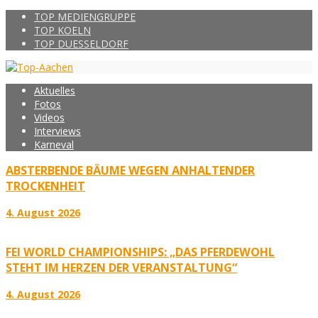
TOP MEDIENGRUPPE
TOP KOELN
TOP DUESSELDORF
Aktuelles
Fotos
Videos
Interviews
Karneval
ABSTERBENDE BÄUME WEGEN ANHALTENDER
TROCKENHEIT
4. August 2026
FEI WORLD CHAMPIONSHIPS: „DAS PFERDEWOHL
STEHT IM HERZEN DER VERANSTALTUNG“
4. August 2026