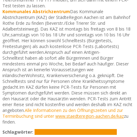
Test testen zu lassen.
Kommunales Abstrichzentrum
Das Kommunale
Abstrichzentrum (KAZ) der StädteRegion Aachen ist am Bahnhof
Rothe Erde zu finden (Beverstr./Ecke Trierer Str. und
Adalbertsteinweg). Das KAZ ist montags bis freitags von 8 bis 18
Uhr,samstags von 10 bis 18 Uhr und sonntags von 10 bis 16 Uhr
geöffnet. Hier können sowohl Schnelltests (Bürgertests,
Freitestungen) als auch kostenlose PCR-Tests (Labortests)
durchgeführt werden.Anspruch auf einen Antigen-
Schnelltest haben ab sofort alle Bürgerinnen und Bürger
mindestens einmal pro Woche, bei Bedarf auch häufiger. Dieser
Anspruch ist an keinerlei Voraussetzungen wie
inländischerWohnsitz, Krankenversicherung o.ä. geknüpft. Die
Schnelltests sind nur für Personen ohne Krankheitssymptome
gedacht.Im KAZ dürfen keine PCR-Tests für Personen mit
Symptomen durchgeführt werden. Diese müssen sich direkt an
den Hausarzt oder die Hausärztin wenden. PCR-Tests zum Antritt
einer Reise sind nicht kostenfrei und werden deshalb im KAZ nicht
angeboten.
Alle Informationen zu den Öffnungszeiten und zur
Terminbuchung sind unter
www.staedteregion-aachen.de/kaz
zu
finden.
Schlagwörter:
Corona
Stadt Aachen
Städteregion Aachen