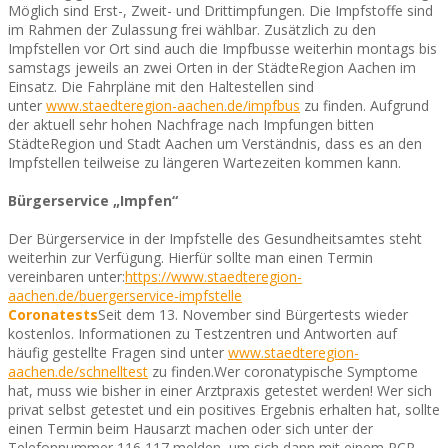
Möglich sind Erst-, Zweit- und Drittimpfungen. Die Impfstoffe sind
im Rahmen der Zulassung frei wählbar. Zusätzlich zu den
Impfstellen vor Ort sind auch die Impfbusse weiterhin montags bis
samstags jeweils an zwei Orten in der StädteRegion Aachen im
Einsatz. Die Fahrpläne mit den Haltestellen sind
unter
www.staedteregion-aachen.de/impfbus
zu finden. Aufgrund
der aktuell sehr hohen Nachfrage nach Impfungen bitten
StädteRegion und Stadt Aachen um Verständnis, dass es an den
Impfstellen teilweise zu längeren Wartezeiten kommen kann.
Bürgerservice „Impfen“
Der Bürgerservice in der Impfstelle des Gesundheitsamtes steht
weiterhin zur Verfügung. Hierfür sollte man einen Termin
vereinbaren unter:
https://www.staedteregion-
aachen.de/buergerservice-impfstelle
Coronatests
Seit dem 13. November sind Bürgertests wieder
kostenlos. Informationen zu Testzentren und Antworten auf
häufig gestellte Fragen sind unter
www.staedteregion-
aachen.de/schnelltest
zu finden.Wer coronatypische Symptome
hat, muss wie bisher in einer Arztpraxis getestet werden! Wer sich
privat selbst getestet und ein positives Ergebnis erhalten hat, sollte
einen Termin beim Hausarzt machen oder sich unter der
Telefonnummer 116 117 melden, um sich dann mit einem PCR-