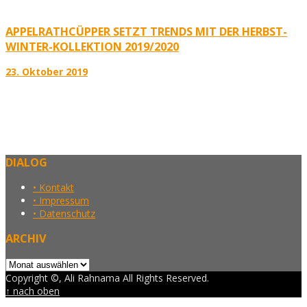
APPELRATHCÜPPER SETZT TRENDS MIT DER HERBST-
WINTER-KOLLEKTION 2019/2020
23. Oktober 2019
DIALOG
• Kontakt
• Impressum
• Datenschutz
ARCHIV
Archiv
Copyright ©, Ali Rahnama All Rights Reserved.
↑ nach oben