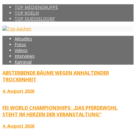
TOP MEDIENGRUPPE
TOP KOELN
TOP DUESSELDORF
Aktuelles
Fotos
Videos
Interviews
Karneval
ABSTERBENDE BÄUME WEGEN ANHALTENDER
TROCKENHEIT
4. August 2026
FEI WORLD CHAMPIONSHIPS: „DAS PFERDEWOHL
STEHT IM HERZEN DER VERANSTALTUNG“
4. August 2026