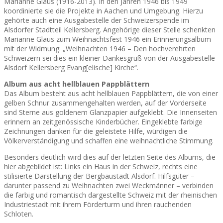
Marianne Glaus (1916-2013). In den Jahren 1946 bis 1949
koordinierte sie die Projekte in Aachen und Umgebung. Hierzu
gehörte auch eine Ausgabestelle der Schweizerspende im
Alsdorfer Stadtteil Kellersberg. Angehörige dieser Stelle schenkten
Marianne Glaus zum Weihnachtsfest 1946 ein Erinnerungsalbum
mit der Widmung: „Weihnachten 1946 – Den hochverehrten
Schweizern sei dies ein kleiner Dankesgruß von der Ausgabestelle
Alsdorf Kellersberg Evang[elische] Kirche“.
Album aus acht hellblauen Pappblättern
Das Album besteht aus acht hellblauen Pappblättern, die von einer
gelben Schnur zusammengehalten werden, auf der Vorderseite
sind Sterne aus goldenem Glanzpapier aufgeklebt. Die Innenseiten
erinnern an zeitgenössische Kinderbücher. Eingeklebte farbige
Zeichnungen danken für die geleistete Hilfe, würdigen die
Völkerverständigung und schaffen eine weihnachtliche Stimmung.
Besonders deutlich wird dies auf der letzten Seite des Albums, die
hier abgebildet ist: Links ein Haus in der Schweiz, rechts eine
stilisierte Darstellung der Bergbaustadt Alsdorf. Hilfsgüter –
darunter passend zu Weihnachten zwei Weckmänner – verbinden
die farbig und romantisch dargestellte Schweiz mit der rheinischen
Industriestadt mit ihrem Förderturm und ihren rauchenden
Schloten.