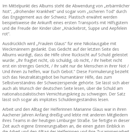
Im Mittelpunkt des Albums steht die Abwendung von „erbärmlicher
Not“, „drohender Krankheit“ und sogar vom „sicheren Tod“ durch
das Engagement aus der Schweiz. Plastisch erwähnt werden
beispielsweise die Ankunft eines ersten Transports mit Hilfsgütern
und die Freude der Kinder über „Knäckebrot, Suppe und Aepfelein
rot“.
Ausdrücklich wird „Fraulein Glaus“ für eine Nikolausgabe mit
Weckmännern gedankt. Das Gedicht auf der letzten Seite des
Albums würdigt, dass die Hilfe ohne Rücksicht auf Schuld geleistet
wurde: „Ihr fragtet nicht, ob schuldig, ob nicht, / Ihr hieltet nicht
erst ein strenges Gericht, / Ihr saht nur die Menschen in ihrer Not /
Und ihnen zu helfen, war Euch Gebot.“ Diese Formulierung bezieht
sich das Neutralitätsgebot bei humanitärer Hilfe, das zum
Selbstverständnis der Schweizerspende gehörte. Sie lässt sich aber
auch als Wunsch der deutschen Seite lesen, über die Schuld am
nationalsozialistischen Vernichtungskrieg zu schweigen. Der Satz
lässt sich sogar als implizites Schuldeingeständnis lesen.
Arbeit und den Alltag der Helferinnen Marianne Glaus war in ihren
Aachener Jahren Anfang dreißig und lebte mit anderen Mitgliedern
ihres Teams in der heutigen Limburger Straße. Sie fertigte in dieser
Zeit auch eigene Erinnerungsalben an, die einen guten Einblick in
die Arbeit und den Alltag der Helferinnen und ihre Zusammenarbeit