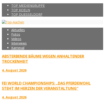
TOP MEDIENGRUPPE
TOP KOELN
TOP DUESSELDORF
Aktuelles
Fotos
Videos
Interviews
Karneval
ABSTERBENDE BÄUME WEGEN ANHALTENDER
TROCKENHEIT
4. August 2026
FEI WORLD CHAMPIONSHIPS: „DAS PFERDEWOHL
STEHT IM HERZEN DER VERANSTALTUNG“
4. August 2026