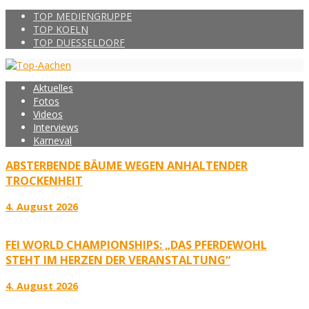
TOP MEDIENGRUPPE
TOP KOELN
TOP DUESSELDORF
Aktuelles
Fotos
Videos
Interviews
Karneval
ABSTERBENDE BÄUME WEGEN ANHALTENDER
TROCKENHEIT
4. August 2026
FEI WORLD CHAMPIONSHIPS: „DAS PFERDEWOHL
STEHT IM HERZEN DER VERANSTALTUNG“
4. August 2026