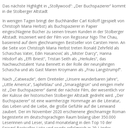
Das nächste Highlight in „Stollywood“: „Der Buchspazierer“ kommt
in die Stolberger Altstadt
In wenigen Tagen bringt der Buchhändler Carl Kolloff (gespielt von
Christoph Maria Herbst) als Buchspazierer in Papier
eingeschlagene Bücher zu seinen treuen Kunden in der Stolberger
Altstadt. Inszeniert wird der Film von Regisseur Ngo The Chau,
basierend auf dem gleichnamigen Bestseller von Carsten Henn. An
die Seite von Christoph Maria Herbst treten Ronald Zehrfeld als
Schaschas Vater, Edin Hasanović als „Mister Darcy“, Hanna
Hilsdorf als „Effi Briest“, Tristan Seith als „Herkules“, das
Nachwuchstalent Yuna Bennett in der Rolle der neunjährigen
Schascha und als Gast Maren Kroymann als „Frau Langstrumpf“.
Nach „Catweazle“, dem Dreiteiler „Unsere wunderbaren Jahre“,
„Little America“, Saphirblau“ und „Smaragdgrün“ und einigen mehr
ist „Der Buchspazierer“ damit der nächste Film, der wesentlich vor
der Kulisse der historischen Stolberger Altstadt gedreht wird. „Der
Buchspazierer“ ist eine warmherzige Hommage an die Literatur,
das Leben und die Liebe, die große Gefühle auf die Leinwand
zaubert. Der im November 2020 erschienene gleichnamige Roman
begeisterte im deutschsprachigen Raum bislang über 350.000
Leserinnen und Leser, stand monatelang in den Top 10 der
Spiegel Bestseller-Liste und wurde erfolgreich in 29 Länder