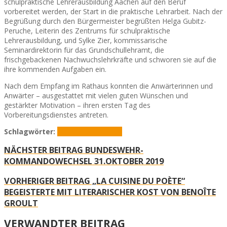
schulpraktische Lehrerausbildung Aachen auf den Beruf
vorbereitet werden, der Start in die praktische Lehrarbeit. Nach der
Begrüßung durch den Bürgermeister begrüßten Helga Gubitz-
Peruche, Leiterin des Zentrums für schulpraktische
Lehrerausbildung, und Sylke Zier, kommissarische
Seminardirektorin für das Grundschullehramt, die
frischgebackenen Nachwuchslehrkräfte und schworen sie auf die
ihre kommenden Aufgaben ein.
Nach dem Empfang im Rathaus konnten die Anwärterinnen und
Anwärter – ausgestattet mit vielen guten Wünschen und
gestärkter Motivation – ihren ersten Tag des
Vorbereitungsdienstes antreten.
Schlagwörter:
Lehrer
Stadt Aachen
NÄCHSTER BEITRAG
BUNDESWEHR-
KOMMANDOWECHSEL 31.OKTOBER 2019
VORHERIGER BEITRAG
„LA CUISINE DU POÈTE“
BEGEISTERTE MIT LITERARISCHER KOST VON BENOÎTE
GROULT
VERWANDTER BEITRAG