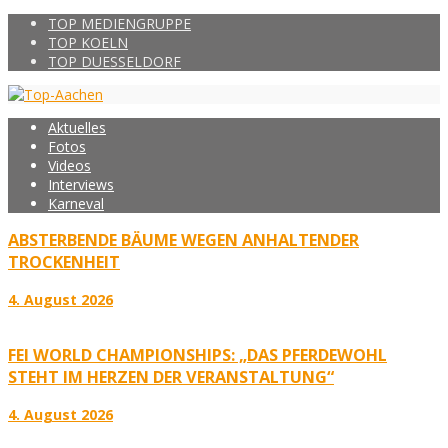
TOP MEDIENGRUPPE
TOP KOELN
TOP DUESSELDORF
Aktuelles
Fotos
Videos
Interviews
Karneval
ABSTERBENDE BÄUME WEGEN ANHALTENDER
TROCKENHEIT
4. August 2026
FEI WORLD CHAMPIONSHIPS: „DAS PFERDEWOHL
STEHT IM HERZEN DER VERANSTALTUNG“
4. August 2026