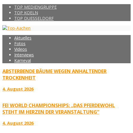
TOP MEDIENGRUPPE
TOP KOELN
TOP DUESSELDORF
Aktuelles
Fotos
Videos
Interviews
Karneval
ABSTERBENDE BÄUME WEGEN ANHALTENDER
TROCKENHEIT
4. August 2026
FEI WORLD CHAMPIONSHIPS: „DAS PFERDEWOHL
STEHT IM HERZEN DER VERANSTALTUNG“
4. August 2026