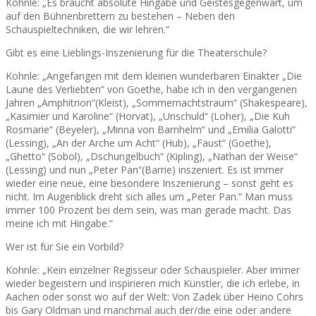
Kohnle: „Es braucht absolute Hingabe und Geistesgegenwart, um
auf den Bühnenbrettern zu bestehen – Neben den
Schauspieltechniken, die wir lehren.“
Gibt es eine Lieblings-Inszenierung für die Theaterschule?
Kohnle: „Angefangen mit dem kleinen wunderbaren Einakter „Die
Laune des Verliebten“ von Goethe, habe ich in den vergangenen
Jahren „Amphitrion“(Kleist), „Sommernachtstraum“ (Shakespeare),
„Kasimier und Karoline“ (Horvat), „Unschuld“ (Loher), „Die Kuh
Rosmarie“ (Beyeler), „Minna von Barnhelm“ und „Emilia Galotti“
(Lessing), „An der Arche um Acht“ (Hub), „Faust“ (Goethe),
„Ghetto“ (Sobol), „Dschungelbuch“ (Kipling), „Nathan der Weise“
(Lessing) und nun „Peter Pan“(Barrie) inszeniert. Es ist immer
wieder eine neue, eine besondere Inszenierung – sonst geht es
nicht. Im Augenblick dreht sich alles um „Peter Pan.“ Man muss
immer 100 Prozent bei dem sein, was man gerade macht. Das
meine ich mit Hingabe.“
Wer ist für Sie ein Vorbild?
Kohnle: „Kein einzelner Regisseur oder Schauspieler. Aber immer
wieder begeistern und inspirieren mich Künstler, die ich erlebe, in
Aachen oder sonst wo auf der Welt: Von Zadek über Heino Cohrs
bis Gary Oldman und manchmal auch der/die eine oder andere