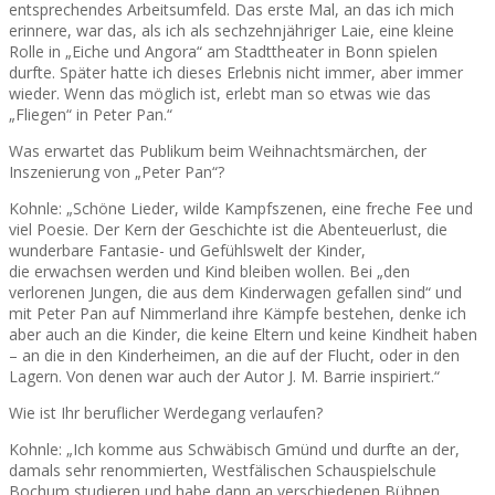
entsprechendes Arbeitsumfeld. Das erste Mal, an das ich mich
erinnere, war das, als ich als sechzehnjähriger Laie, eine kleine
Rolle in „Eiche und Angora“ am Stadttheater in Bonn spielen
durfte. Später hatte ich dieses Erlebnis nicht immer, aber immer
wieder. Wenn das möglich ist, erlebt man so etwas wie das
„Fliegen“ in Peter Pan.“
Was erwartet das Publikum beim Weihnachtsmärchen, der
Inszenierung von „Peter Pan“?
Kohnle: „Schöne Lieder, wilde Kampfszenen, eine freche Fee und
viel Poesie. Der Kern der Geschichte ist die Abenteuerlust, die
wunderbare Fantasie- und Gefühlswelt der Kinder,
die erwachsen werden und Kind bleiben wollen. Bei „den
verlorenen Jungen, die aus dem Kinderwagen gefallen sind“ und
mit Peter Pan auf Nimmerland ihre Kämpfe bestehen, denke ich
aber auch an die Kinder, die keine Eltern und keine Kindheit haben
– an die in den Kinderheimen, an die auf der Flucht, oder in den
Lagern. Von denen war auch der Autor J. M. Barrie inspiriert.“
Wie ist Ihr beruflicher Werdegang verlaufen?
Kohnle: „Ich komme aus Schwäbisch Gmünd und durfte an der,
damals sehr renommierten, Westfälischen Schauspielschule
Bochum studieren und habe dann an verschiedenen Bühnen