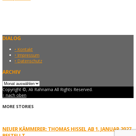
DIALOG
• Kontakt
• Impressum
• Datenschutz
ARCHIV
Archiv
Copyright ©, Ali Rahnama All Rights Reserved.
↑ nach oben
MORE STORIES
NEUER KÄMMERER: THOMAS HISSEL AB 1. JANUAR 2027
BESTELLT