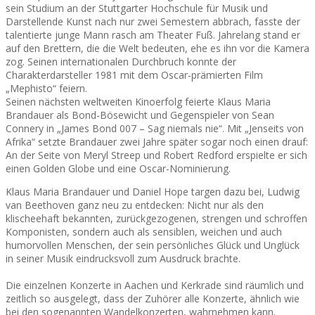
sein Studium an der Stuttgarter Hochschule für Musik und
Darstellende Kunst nach nur zwei Semestern abbrach, fasste der
talentierte junge Mann rasch am Theater Fuß. Jahrelang stand er
auf den Brettern, die die Welt bedeuten, ehe es ihn vor die Kamera
zog. Seinen internationalen Durchbruch konnte der
Charakterdarsteller 1981 mit dem Oscar-prämierten Film
„Mephisto“ feiern.
Seinen nächsten weltweiten Kinoerfolg feierte Klaus Maria
Brandauer als Bond-Bösewicht und Gegenspieler von Sean
Connery in „James Bond 007 – Sag niemals nie“. Mit „Jenseits von
Afrika“ setzte Brandauer zwei Jahre später sogar noch einen drauf:
An der Seite von Meryl Streep und Robert Redford erspielte er sich
einen Golden Globe und eine Oscar-Nominierung.
Klaus Maria Brandauer und Daniel Hope targen dazu bei, Ludwig
van Beethoven ganz neu zu entdecken: Nicht nur als den
klischeehaft bekannten, zurückgezogenen, strengen und schroffen
Komponisten, sondern auch als sensiblen, weichen und auch
humorvollen Menschen, der sein persönliches Glück und Unglück
in seiner Musik eindrucksvoll zum Ausdruck brachte.
Die einzelnen Konzerte in Aachen und Kerkrade sind räumlich und
zeitlich so ausgelegt, dass der Zuhörer alle Konzerte, ähnlich wie
bei den sogenannten Wandelkonzerten, wahrnehmen kann.