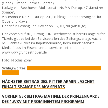
(Oboe), Simone Kermes (Sopran)
Ludwig van Beethoven: Violinsonate Nr. 9 A-Dur op. 47 „Kreutzer-
Sonate“,
Violinsonate Nr. 5 F-Dur op. 24 „Frühlings-Sonate“ arrangiert für
Oboe und Klavier,
Lieder für Gesang und Klavier op. 82, 83, 98 (Auszüge)
Der Vorverkauf zu „Ludwig FUN Beethoven“ ist bereits angelaufen.
Tickets gibt es bei den Servicestellen des Zeitungsverlags Aachen,
bei Klenkes-Ticket im Kapuzinerkarreé, beim Kundenservice
Medienhaus im Elisenbrunnen sowie im Internet unter
www.ludwigfunbeethoven.de.
Foto: Nicolas Zonvi
Schlagwörter:
Daniel Hope
Klaus Maria Brandauer
Ludwig FUN
Beethoven
NÄCHSTER BEITRAG
DES. RITTER ARMIN LASCHET
ERHÄLT SPANGE DES AKV SENATS
VORHERIGER BEITRAG
MATINEE DER PRINZENGARDE
DES 1.WKV MIT PROMINENTEM PROGRAMM