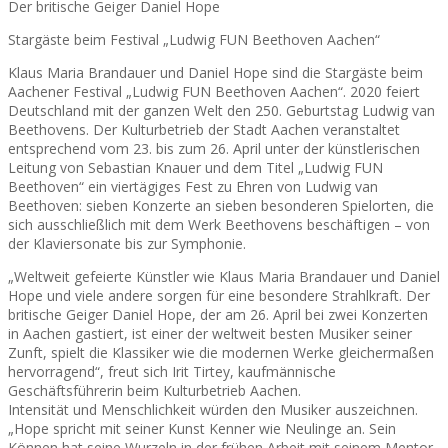
Der britische Geiger Daniel Hope
Stargäste beim Festival „Ludwig FUN Beethoven Aachen“
Klaus Maria Brandauer und Daniel Hope sind die Stargäste beim
Aachener Festival „Ludwig FUN Beethoven Aachen“. 2020 feiert
Deutschland mit der ganzen Welt den 250. Geburtstag Ludwig van
Beethovens. Der Kulturbetrieb der Stadt Aachen veranstaltet
entsprechend vom 23. bis zum 26. April unter der künstlerischen
Leitung von Sebastian Knauer und dem Titel „Ludwig FUN
Beethoven“ ein viertägiges Fest zu Ehren von Ludwig van
Beethoven: sieben Konzerte an sieben besonderen Spielorten, die
sich ausschließlich mit dem Werk Beethovens beschäftigen – von
der Klaviersonate bis zur Symphonie.
„Weltweit gefeierte Künstler wie Klaus Maria Brandauer und Daniel
Hope und viele andere sorgen für eine besondere Strahlkraft. Der
britische Geiger Daniel Hope, der am 26. April bei zwei Konzerten
in Aachen gastiert, ist einer der weltweit besten Musiker seiner
Zunft, spielt die Klassiker wie die modernen Werke gleichermaßen
hervorragend“, freut sich Irit Tirtey, kaufmännische
Geschäftsführerin beim Kulturbetrieb Aachen.
Intensität und Menschlichkeit würden den Musiker auszeichnen.
„Hope spricht mit seiner Kunst Kenner wie Neulinge an. Sein
Können hat seine Wurzeln in der frühen Arbeit mit seinem Mentor