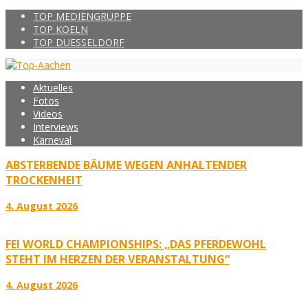
TOP MEDIENGRUPPE
TOP KOELN
TOP DUESSELDORF
Aktuelles
Fotos
Videos
Interviews
Karneval
ABSTERBENDE BÄUME WEGEN ANHALTENDER
TROCKENHEIT
4. August 2026
FEI WORLD CHAMPIONSHIPS: „DAS PFERDEWOHL
STEHT IM HERZEN DER VERANSTALTUNG“
4. August 2026