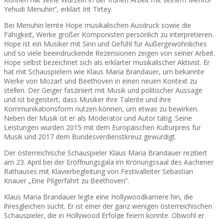
Yehudi Menuhin“, erklärt Irit Tirtey.
Bei Menuhin lernte Hope musikalischen Ausdruck sowie die
Fähigkeit, Werke großer Komponisten persönlich zu interpretieren.
Hope ist ein Musiker mit Sinn und Gefühl für Außergewöhnliches
und so viele beeindruckende Rezensionen zeigen von seiner Arbeit.
Hope selbst bezeichnet sich als erklärter musikalischer Aktivist. Er
hat mit Schauspielern wie Klaus Maria Brandauer, um bekannte
Werke von Mozart und Beethoven in einen neuen Kontext zu
stellen. Der Geiger fasziniert mit Musik und politischer Aussage
und ist begeistert, dass Musiker ihre Talente und ihre
Kommunikationsform nutzen können, um etwas zu bewirken.
Neben der Musik ist er als Moderator und Autor tätig. Seine
Leistungen wurden 2015 mit dem Europäischen Kulturpreis für
Musik und 2017 dem Bundesverdienstkreuz gewürdigt.
Der österreichische Schauspieler Klaus Maria Brandauer rezitiert
am 23. April bei der Eröffnungsgala im Krönungssaal des Aachener
Rathauses mit Klavierbegleitung von Festivalleiter Sebastian
Knauer „Eine Pilgerfahrt zu Beethoven”.
Klaus Maria Brandauer legte eine Hollywoodkarriere hin, die
ihresgleichen sucht. Er ist einer der ganz wenigen österreichischen
Schauspieler, die in Hollywood Erfolge feiern konnte. Obwohl er