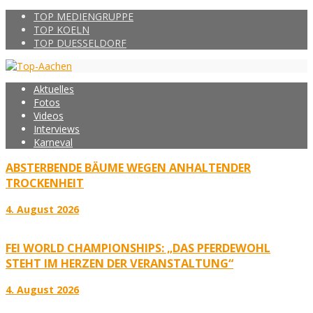
TOP MEDIENGRUPPE
TOP KOELN
TOP DUESSELDORF
Aktuelles
Fotos
Videos
Interviews
Karneval
ABSTERBENDE BÄUME WEGEN ANHALTENDER
TROCKENHEIT
4. August 2026
FEI WORLD CHAMPIONSHIPS: „DAS PFERDEWOHL
STEHT IM HERZEN DER VERANSTALTUNG“
4. August 2026