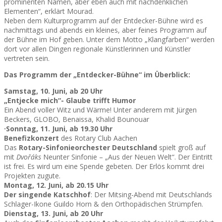
prominenten Namen, aber eben auch mit nachdenklichen
Elementen“, erklärt Mourad.
Neben dem Kulturprogramm auf der Entdecker-Bühne wird es
nachmittags und abends ein kleines, aber feines Programm auf
der Bühne im Hof geben. Unter dem Motto „Klangfarben“ werden
dort vor allen Dingen regionale Künstlerinnen und Künstler
vertreten sein.
Das Programm der „Entdecker-Bühne“ im Überblick:
Samstag, 10. Juni, ab 20 Uhr
„Entjecke mich“- Glaube trifft Humor
Ein Abend voller Witz und Wärme! Unter anderem mit Jürgen
Beckers, GLOBO, Benaissa, Khalid Bounouar
·Sonntag, 11. Juni, ab 19.30 Uhr
Benefizkonzert
des Rotary Club Aachen
Das
Rotary-Sinfonieorchester Deutschland
spielt groß auf
mit
Dvořáks
Neunter Sinfonie – „Aus der Neuen Welt“. Der Eintritt
ist frei. Es wird um eine Spende gebeten. Der Erlös kommt drei
Projekten zugute.
Montag, 12. Juni, ab 20.15 Uhr
Der singende Katschhof
: Der Mitsing-Abend mit Deutschlands
Schlager-Ikone Guildo Horn & den Orthopädischen Strümpfen.
Dienstag, 13. Juni, ab 20 Uhr