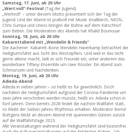
Samstag, 17. Juni, ab 20 Uhr
„Wert:voll“-Festival
(Tag der Jugend)
„Wertvoll“ – unter diesem Motto präsentiert sich der Tag der
Jugend. Und der Abend ist prallvoll mit Musik: Knallblech, NKSN,
Chris Sumpa und Uness bringen die Bühne auf dem Katschhof
zum Beben. Die Moderation des Abends hat Khalid Bounouar.
Sonntag, 18. Juni, ab 20 Uhr
Kabarettabend mit „Wendelin & Friends“
Die Aachener Kabarett-Ikone Wendelin Haverkamp betrachtet die
Heiligtumsfahrt aus Sicht des Westzipflers. Und weil er das nicht
gerne alleine macht, lädt er sich Freunde ein, unter anderem das
wunderbare Tiffany-Ensemble um Uwe Rössler. Ein Abend zum
Schmunzeln und Nachdenken.
Montag, 19. Juni, ab 20 Uhr
Adieda-Abend
Adieda in sieben Jahren – so heißt es für gewöhnlich. Doch
nachdem die Heiligtumsfahrt aufgrund der Corona-Pandemie um
zwei Jahre verschoben werden musste, heißt es: Adieda schon in
fünf Jahren. Denn bereits 2028 findet die nächste Wallfahrt statt,
so bleibt der Sieben-Jahres-Rhythmus erhalten. Moderator Bernd
Büttgens blickt an diesem Abend mit spannenden Gästen zurück
auf die Wallfahrtstage 2023.
Alle Veranstaltungen während der Heiligtumsfahrt sind kostenfrei.
Auch die Kulturveranstaltungen auf der Entdecker-Bühne. „Ich