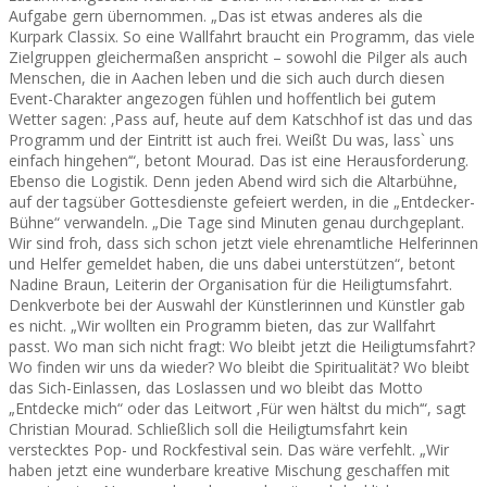
Aufgabe gern übernommen. „Das ist etwas anderes als die
Kurpark Classix. So eine Wallfahrt braucht ein Programm, das viele
Zielgruppen gleichermaßen anspricht – sowohl die Pilger als auch
Menschen, die in Aachen leben und die sich auch durch diesen
Event-Charakter angezogen fühlen und hoffentlich bei gutem
Wetter sagen: ‚Pass auf, heute auf dem Katschhof ist das und das
Programm und der Eintritt ist auch frei. Weißt Du was, lass` uns
einfach hingehen‘“, betont Mourad. Das ist eine Herausforderung.
Ebenso die Logistik. Denn jeden Abend wird sich die Altarbühne,
auf der tagsüber Gottesdienste gefeiert werden, in die „Entdecker-
Bühne“ verwandeln. „Die Tage sind Minuten genau durchgeplant.
Wir sind froh, dass sich schon jetzt viele ehrenamtliche Helferinnen
und Helfer gemeldet haben, die uns dabei unterstützen“, betont
Nadine Braun, Leiterin der Organisation für die Heiligtumsfahrt.
Denkverbote bei der Auswahl der Künstlerinnen und Künstler gab
es nicht. „Wir wollten ein Programm bieten, das zur Wallfahrt
passt. Wo man sich nicht fragt: Wo bleibt jetzt die Heiligtumsfahrt?
Wo finden wir uns da wieder? Wo bleibt die Spiritualität? Wo bleibt
das Sich-Einlassen, das Loslassen und wo bleibt das Motto
„Entdecke mich“ oder das Leitwort ‚Für wen hältst du mich‘“, sagt
Christian Mourad. Schließlich soll die Heiligtumsfahrt kein
verstecktes Pop- und Rockfestival sein. Das wäre verfehlt. „Wir
haben jetzt eine wunderbare kreative Mischung geschaffen mit