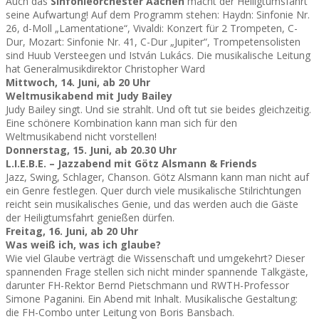
Auch das
Sinfonieorchester Aachen
macht der Heiligtumsfahrt
seine Aufwartung! Auf dem Programm stehen: Haydn: Sinfonie Nr.
26, d-Moll „Lamentatione“, Vivaldi: Konzert für 2 Trompeten, C-
Dur, Mozart: Sinfonie Nr. 41, C-Dur „Jupiter“, Trompetensolisten
sind Huub Versteegen und István Lukács. Die musikalische Leitung
hat Generalmusikdirektor Christopher Ward
Mittwoch, 14. Juni, ab 20 Uhr
Weltmusikabend mit Judy Bailey
Judy Bailey singt. Und sie strahlt. Und oft tut sie beides gleichzeitig.
Eine schönere Kombination kann man sich für den
Weltmusikabend nicht vorstellen!
Donnerstag, 15. Juni, ab 20.30 Uhr
L.I.E.B.E. – Jazzabend mit Götz Alsmann & Friends
Jazz, Swing, Schlager, Chanson. Götz Alsmann kann man nicht auf
ein Genre festlegen. Quer durch viele musikalische Stilrichtungen
reicht sein musikalisches Genie, und das werden auch die Gäste
der Heiligtumsfahrt genießen dürfen.
Freitag, 16. Juni, ab 20 Uhr
Was weiß ich, was ich glaube?
Wie viel Glaube verträgt die Wissenschaft und umgekehrt? Dieser
spannenden Frage stellen sich nicht minder spannende Talkgäste,
darunter FH-Rektor Bernd Pietschmann und RWTH-Professor
Simone Paganini. Ein Abend mit Inhalt. Musikalische Gestaltung:
die FH-Combo unter Leitung von Boris Bansbach.