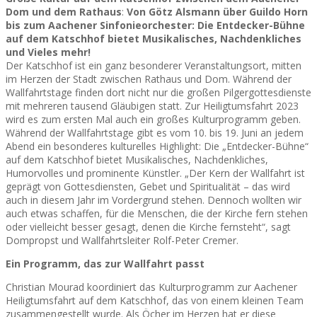
Dom und dem Rathaus
:
Von Götz Alsmann über Guildo Horn
bis zum Aachener Sinfonieorchester: Die Entdecker-Bühne
auf dem Katschhof bietet Musikalisches, Nachdenkliches
und Vieles mehr!
Der Katschhof ist ein ganz besonderer Veranstaltungsort, mitten
im Herzen der Stadt zwischen Rathaus und Dom. Während der
Wallfahrtstage finden dort nicht nur die großen Pilgergottesdienste
mit mehreren tausend Gläubigen statt. Zur Heiligtumsfahrt 2023
wird es zum ersten Mal auch ein großes Kulturprogramm geben.
Während der Wallfahrtstage gibt es vom 10. bis 19. Juni an jedem
Abend ein besonderes kulturelles Highlight: Die „Entdecker-Bühne“
auf dem Katschhof bietet Musikalisches, Nachdenkliches,
Humorvolles und prominente Künstler. „Der Kern der Wallfahrt ist
geprägt von Gottesdiensten, Gebet und Spiritualität – das wird
auch in diesem Jahr im Vordergrund stehen. Dennoch wollten wir
auch etwas schaffen, für die Menschen, die der Kirche fern stehen
oder vielleicht besser gesagt, denen die Kirche fernsteht“, sagt
Dompropst und Wallfahrtsleiter Rolf-Peter Cremer.
Ein Programm, das zur Wallfahrt passt
Christian Mourad koordiniert das Kulturprogramm zur Aachener
Heiligtumsfahrt auf dem Katschhof, das von einem kleinen Team
zusammengestellt wurde. Als Öcher im Herzen hat er diese