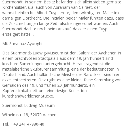
Suermondt. In seinem Besitz befanden sich allein sieben gemalte
Kirchenbilder, u.a. auch von Abraham van Calraet, der
wahrscheinlich bei Albert Cuyp lernte, dem wichtigsten Maler im
damaligen Dordrecht. Die Initialen beider Maler führten dazu, dass
die Zuschreibungen lange Zeit falsch eingeordnet wurden. Auch
Suermondt dachte noch beim Ankauf, dass er einen Cuyp
ersteigert hätte…
Mit Sarvenaz Ayooghi
Das Suermondt-Ludwig-Museum ist der „Salon“ der Aachener. In
einem prachtvollen Stadtpalais aus dem 19. Jahrhundert sind
kostbare Sammlungen untergebracht. Herausragend ist die
mittelalterliche Skulpturensammlung, eine der bedeutendsten in
Deutschland. Auch holländische Meister der Barockzeit sind hier
exzellent vertreten. Dazu gibt es eine kleine, feine Sammlung von
Gemälden des 19. und frühen 20. Jahrhunderts, ein
Kupferstichkabinett und eine riesige Kollektion
kunsthandwerklicher Stücke.
Suermondt-Ludwig-Museum
Wilhelmstr. 18, 52070 Aachen
Tel.: +49 241 47980-40