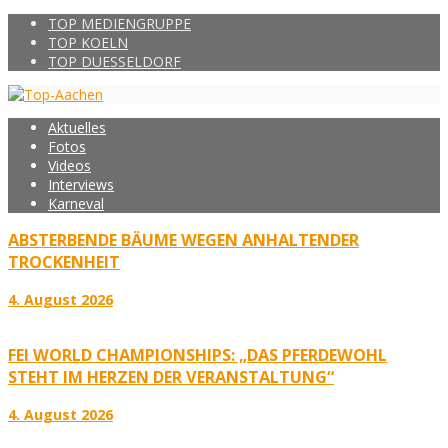
TOP MEDIENGRUPPE
TOP KOELN
TOP DUESSELDORF
Aktuelles
Fotos
Videos
Interviews
Karneval
ABSTERBENDE BÄUME WEGEN ANHALTENDER
TROCKENHEIT
4. August 2026
FEI WORLD CHAMPIONSHIPS: „DAS PFERDEWOHL
STEHT IM HERZEN DER VERANSTALTUNG“
4. August 2026