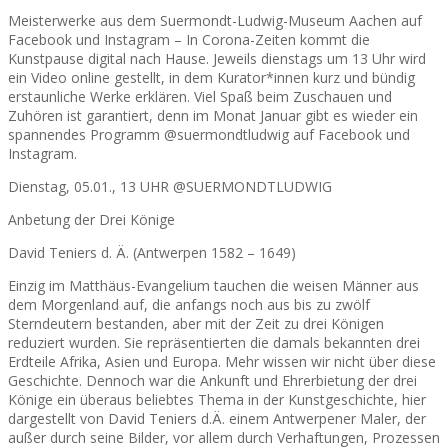
Meisterwerke aus dem Suermondt-Ludwig-Museum Aachen auf
Facebook und Instagram – In Corona-Zeiten kommt die
Kunstpause digital nach Hause. Jeweils dienstags um 13 Uhr wird
ein Video online gestellt, in dem Kurator*innen kurz und bündig
erstaunliche Werke erklären. Viel Spaß beim Zuschauen und
Zuhören ist garantiert, denn im Monat Januar gibt es wieder ein
spannendes Programm @suermondtludwig auf Facebook und
Instagram.
Dienstag, 05.01., 13 UHR @SUERMONDTLUDWIG
Anbetung der Drei Könige
David Teniers d. Ä. (Antwerpen 1582 – 1649)
Einzig im Matthäus-Evangelium tauchen die weisen Männer aus
dem Morgenland auf, die anfangs noch aus bis zu zwölf
Sterndeutern bestanden, aber mit der Zeit zu drei Königen
reduziert wurden. Sie repräsentierten die damals bekannten drei
Erdteile Afrika, Asien und Europa. Mehr wissen wir nicht über diese
Geschichte. Dennoch war die Ankunft und Ehrerbietung der drei
Könige ein überaus beliebtes Thema in der Kunstgeschichte, hier
dargestellt von David Teniers d.Ä. einem Antwerpener Maler, der
außer durch seine Bilder, vor allem durch Verhaftungen, Prozessen