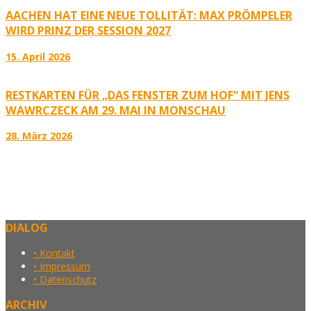
AACHEN HAT EINE NEUE TOLLITÄT: MAX PRÖMPELER
WIRD PRINZ DER SESSION 2027
15. April 2026
RESTKARTEN FÜR „DAS FENSTER ZUM HOF“ MIT JENS
WAWRCZECK AM 29. MAI IN MONSCHAU
28. März 2026
DIALOG
• Kontakt
• Impressum
• Datenschutz
ARCHIV