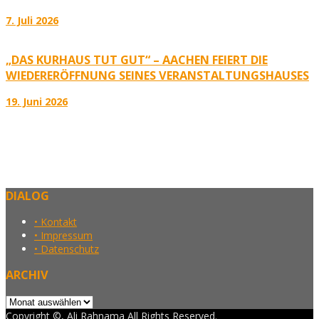
7. Juli 2026
„DAS KURHAUS TUT GUT“ – AACHEN FEIERT DIE
WIEDERERÖFFNUNG SEINES VERANSTALTUNGSHAUSES
19. Juni 2026
DIALOG
• Kontakt
• Impressum
• Datenschutz
ARCHIV
Archiv
Copyright ©, Ali Rahnama All Rights Reserved.