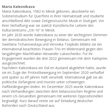
Maria Kalesnikava
Maria Kalesnikava, 1982 in Minsk geboren, absolvierte ein
Solistenstudium für Querflöte in ihrer Heimatstadt und studierte
anschließend Alte sowie Zeitgenössische Musik in Stuttgart. Vor
ihrer Verhaftung war sie zuletzt Künstlerische Leiterin des
Kulturzentrums „OK-16“ in Minsk.
Im Jahr 2020 wurde Kalesnikava zu einer der wichtigsten Stimmen
der demokratischen Bewegung in Belarus. Gemeinsam mit
Swetlana Tichanowskaja und Veronika Tsepkalo bildete sie ein
international beachtetes Frauen-Trio im Widerstand gegen den
langjährigen Machthaber Alexander Lukaschenko. Für ihr
Engagement wurden die drei 2022 gemeinsam mit dem Karlspreis
ausgezeichnet.
Nachdem Kalesnikava ein Exil im Ausland abgelehnt hatte, wurde
sie im Zuge der Protestbewegung im September 2020 verhaftet
und später zu elf Jahren Haft verurteilt. International galt sie als
politische Gefangene und musste unter schwierigen
Haftbedingungen leiden. Im Dezember 2025 wurde Kalesnikava
nach Verhandlungen zwischen dem belarussischen Regime und
einem US-Gesandten gemeinsam mit weiteren Oppositionellen
begnadigt. Kurz darauf reiste sie auf Einladung deutscher
Behörden nach Deutschland aus.