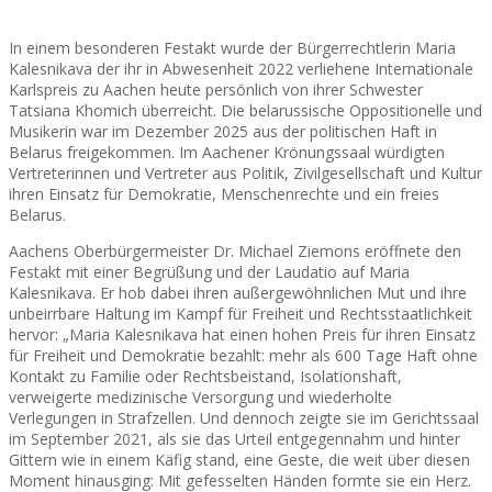
In einem besonderen Festakt wurde der Bürgerrechtlerin Maria
Kalesnikava der ihr in Abwesenheit 2022 verliehene Internationale
Karlspreis zu Aachen heute persönlich von ihrer Schwester
Tatsiana Khomich überreicht. Die belarussische Oppositionelle und
Musikerin war im Dezember 2025 aus der politischen Haft in
Belarus freigekommen. Im Aachener Krönungssaal würdigten
Vertreterinnen und Vertreter aus Politik, Zivilgesellschaft und Kultur
ihren Einsatz für Demokratie, Menschenrechte und ein freies
Belarus.
Aachens Oberbürgermeister Dr. Michael Ziemons eröffnete den
Festakt mit einer Begrüßung und der Laudatio auf Maria
Kalesnikava. Er hob dabei ihren außergewöhnlichen Mut und ihre
unbeirrbare Haltung im Kampf für Freiheit und Rechtsstaatlichkeit
hervor: „Maria Kalesnikava hat einen hohen Preis für ihren Einsatz
für Freiheit und Demokratie bezahlt: mehr als 600 Tage Haft ohne
Kontakt zu Familie oder Rechtsbeistand, Isolationshaft,
verweigerte medizinische Versorgung und wiederholte
Verlegungen in Strafzellen. Und dennoch zeigte sie im Gerichtssaal
im September 2021, als sie das Urteil entgegennahm und hinter
Gittern wie in einem Käfig stand, eine Geste, die weit über diesen
Moment hinausging: Mit gefesselten Händen formte sie ein Herz.