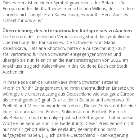
Dieses Herz ist zu einem Symbol geworden – für Belarus, für
Europa und für die Kraft eines menschlichen Willens, der sich dem
Unrecht nicht beugt. Frau Kalesnikava, es war Ihr Herz. Aber es
schlägt für uns alle.“
Überreichung des Internationalen Karlspreises zu Aachen
Im Zentrum der feierlichen Veranstaltung stand die symbolische
Überreichung des Karlspreises. Die Schwester von Maria
Kalesnikava, Tatsiana Khomich, hatte die Auszeichnung 2022
stellvertretend für ihre Schwester entgegengenommen und
übergab sie nun feierlich an die Karlspreisträgerin von 2022. Im
Anschluss trug sich Kalesnikava in das Goldene Buch der Stadt
Aachen ein.
In ihrer Rede dankte Kalesnikava ihrer Schwester Tatsiana
Khomich für ihr Engagement und ihren unermüdlichen Einsatz und
würdigte die Unterstützung aus Deutschland wie aus ganz Europa
als ermutigendes Signal für alle, die in Belarus und anderswo für
Freiheit und Menschenwürde eintreten: „Dieser Preis steht für eine
Idee: für europäische Einheit, Solidarität und Freiheit. Für mich –
als Belarussin und ehemalige politische Gefangene – haben diese
Worte eine sehr persönliche Bedeutung. Dieser Preis gehört nicht
nur mir. Er gehört allen, die geglaubt, gekämpft und nicht
aufgegeben haben. […] Ich danke Deutschland – der Regierung