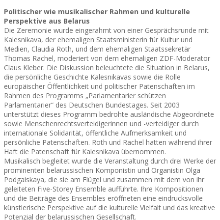
Politischer wie musikalischer Rahmen und kulturelle
Perspektive aus Belarus
Die Zeremonie wurde eingerahmt von einer Gesprächsrunde mit
Kalesnikava, der ehemaligen Staatsministerin für Kultur und
Medien, Claudia Roth, und dem ehemaligen Staatssekretär
Thomas Rachel, moderiert von dem ehemaligen ZDF-Moderator
Claus Kleber. Die Diskussion beleuchtete die Situation in Belarus,
die persönliche Geschichte Kalesnikavas sowie die Rolle
europäischer Öffentlichkeit und politischer Patenschaften im
Rahmen des Programms „Parlamentarier schützen
Parlamentarier“ des Deutschen Bundestages. Seit 2003
unterstützt dieses Programm bedrohte ausländische Abgeordnete
sowie Menschenrechtsverteidigerinnen und -verteidiger durch
internationale Solidarität, öffentliche Aufmerksamkeit und
persönliche Patenschaften. Roth und Rachel hatten während ihrer
Haft die Patenschaft für Kalesnikava übernommen.
Musikalisch begleitet wurde die Veranstaltung durch drei Werke der
prominenten belarussischen Komponistin und Organistin Olga
Podgaiskaya, die sie am Flügel und zusammen mit dem von ihr
geleiteten Five-Storey Ensemble aufführte. Ihre Kompositionen
und die Beiträge des Ensembles eröffneten eine eindrucksvolle
künstlerische Perspektive auf die kulturelle Vielfalt und das kreative
Potenzial der belarussischen Gesellschaft.