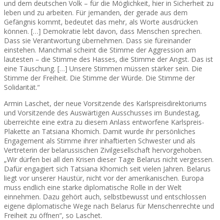
und dem deutschen Volk – für die Möglichkeit, hier in Sicherheit zu
leben und zu arbeiten. Für jemanden, der gerade aus dem
Gefängnis kommt, bedeutet das mehr, als Worte ausdrücken
können. […] Demokratie lebt davon, dass Menschen sprechen.
Dass sie Verantwortung übernehmen. Dass sie füreinander
einstehen. Manchmal scheint die Stimme der Aggression am
lautesten – die Stimme des Hasses, die Stimme der Angst. Das ist
eine Täuschung. […] Unsere Stimmen müssen stärker sein. Die
Stimme der Freiheit. Die Stimme der Würde. Die Stimme der
Solidarität.“
Armin Laschet, der neue Vorsitzende des Karlspreisdirektoriums
und Vorsitzende des Auswärtigen Ausschusses im Bundestag,
überreichte eine extra zu diesem Anlass entworfene Karlspreis-
Plakette an Tatsiana Khomich. Damit wurde ihr persönliches
Engagement als Stimme ihrer inhaftierten Schwester und als
Vertreterin der belarussischen Zivilgesellschaft hervorgehoben.
„Wir dürfen bei all den Krisen dieser Tage Belarus nicht vergessen.
Dafür engagiert sich Tatsiana Khomich seit vielen Jahren. Belarus
liegt vor unserer Haustür, nicht vor der amerikanischen. Europa
muss endlich eine starke diplomatische Rolle in der Welt
einnehmen. Dazu gehört auch, selbstbewusst und entschlossen
eigene diplomatische Wege nach Belarus für Menschenrechte und
Freiheit zu öffnen“, so Laschet.