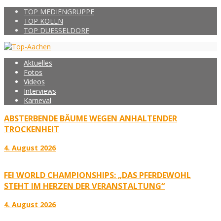
TOP MEDIENGRUPPE
TOP KOELN
TOP DUESSELDORF
Aktuelles
Fotos
Videos
Interviews
Karneval
ABSTERBENDE BÄUME WEGEN ANHALTENDER
TROCKENHEIT
4. August 2026
FEI WORLD CHAMPIONSHIPS: „DAS PFERDEWOHL
STEHT IM HERZEN DER VERANSTALTUNG“
4. August 2026