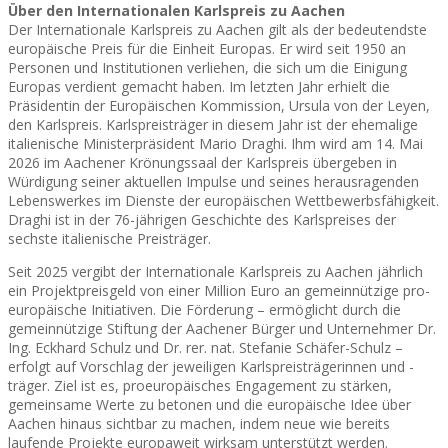
Über den Internationalen Karlspreis zu Aachen
Der Internationale Karlspreis zu Aachen gilt als der bedeutendste
europäische Preis für die Einheit Europas. Er wird seit 1950 an
Personen und Institutionen verliehen, die sich um die Einigung
Europas verdient gemacht haben. Im letzten Jahr erhielt die
Präsidentin der Europäischen Kommission, Ursula von der Leyen,
den Karlspreis. Karlspreisträger in diesem Jahr ist der ehemalige
italienische Ministerpräsident Mario Draghi. Ihm wird am 14. Mai
2026 im Aachener Krönungssaal der Karlspreis übergeben in
Würdigung seiner aktuellen Impulse und seines herausragenden
Lebenswerkes im Dienste der europäischen Wettbewerbsfähigkeit.
Draghi ist in der 76-jährigen Geschichte des Karlspreises der
sechste italienische Preisträger.
Seit 2025 vergibt der Internationale Karlspreis zu Aachen jährlich
ein Projektpreisgeld von einer Million Euro an gemeinnützige pro-
europäische Initiativen. Die Förderung – ermöglicht durch die
gemeinnützige Stiftung der Aachener Bürger und Unternehmer Dr.
Ing. Eckhard Schulz und Dr. rer. nat. Stefanie Schäfer-Schulz –
erfolgt auf Vorschlag der jeweiligen Karlspreisträgerinnen und -
träger. Ziel ist es, proeuropäisches Engagement zu stärken,
gemeinsame Werte zu betonen und die europäische Idee über
Aachen hinaus sichtbar zu machen, indem neue wie bereits
laufende Projekte europaweit wirksam unterstützt werden.