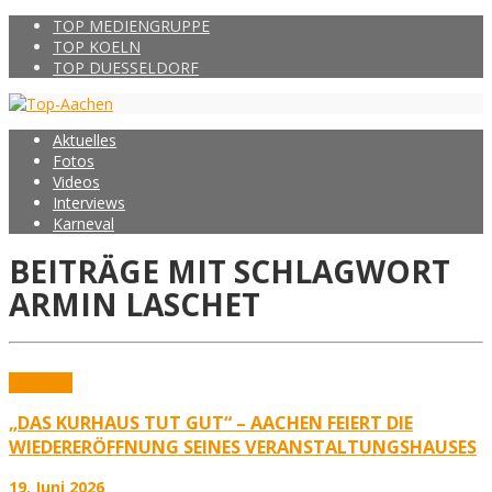
TOP MEDIENGRUPPE
TOP KOELN
TOP DUESSELDORF
Aktuelles
Fotos
Videos
Interviews
Karneval
BEITRÄGE MIT SCHLAGWORT
ARMIN LASCHET
Aktuelles
„DAS KURHAUS TUT GUT“ – AACHEN FEIERT DIE
WIEDERERÖFFNUNG SEINES VERANSTALTUNGSHAUSES
19. Juni 2026