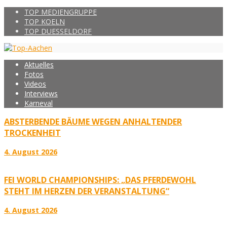
TOP MEDIENGRUPPE
TOP KOELN
TOP DUESSELDORF
Aktuelles
Fotos
Videos
Interviews
Karneval
ABSTERBENDE BÄUME WEGEN ANHALTENDER
TROCKENHEIT
4. August 2026
FEI WORLD CHAMPIONSHIPS: „DAS PFERDEWOHL
STEHT IM HERZEN DER VERANSTALTUNG“
4. August 2026