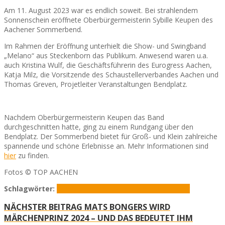
Am 11. August 2023 war es endlich soweit. Bei strahlendem
Sonnenschein eröffnete Oberbürgermeisterin Sybille Keupen des
Aachener Sommerbend.
Im Rahmen der Eröffnung unterhielt die Show- und Swingband
„Melano“ aus Steckenborn das Publikum. Anwesend waren u.a.
auch Kristina Wulf, die Geschäftsführerin des Eurogress Aachen,
Katja Milz, die Vorsitzende des Schaustellerverbandes Aachen und
Thomas Greven, Projetleiter Veranstaltungen Bendplatz.
Nachdem Oberbürgermeisterin Keupen das Band
durchgeschnitten hatte, ging zu einem Rundgang über den
Bendplatz. Der Sommerbend bietet für Groß- und Klein zahlreiche
spannende und schöne Erlebnisse an. Mehr Informationen sind
hier
zu finden.
Fotos © TOP AACHEN
Schlagwörter:
Bendplatz
Kirmes
Öcher Bend
Schausteller
NÄCHSTER BEITRAG
MATS BONGERS WIRD
MÄRCHENPRINZ 2024 – UND DAS BEDEUTET IHM