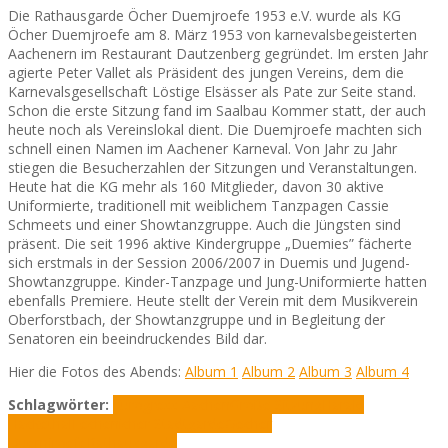
Die Rathausgarde Öcher Duemjroefe 1953 e.V. wurde als KG
Öcher Duemjroefe am 8. März 1953 von karnevalsbegeisterten
Aachenern im Restaurant Dautzenberg gegründet. Im ersten Jahr
agierte Peter Vallet als Präsident des jungen Vereins, dem die
Karnevalsgesellschaft Löstige Elsässer als Pate zur Seite stand.
Schon die erste Sitzung fand im Saalbau Kommer statt, der auch
heute noch als Vereinslokal dient. Die Duemjroefe machten sich
schnell einen Namen im Aachener Karneval. Von Jahr zu Jahr
stiegen die Besucherzahlen der Sitzungen und Veranstaltungen.
Heute hat die KG mehr als 160 Mitglieder, davon 30 aktive
Uniformierte, traditionell mit weiblichem Tanzpagen Cassie
Schmeets und einer Showtanzgruppe. Auch die Jüngsten sind
präsent. Die seit 1996 aktive Kindergruppe „Duemies” fächerte
sich erstmals in der Session 2006/2007 in Duemis und Jugend-
Showtanzgruppe. Kinder-Tanzpage und Jung-Uniformierte hatten
ebenfalls Premiere. Heute stellt der Verein mit dem Musikverein
Oberforstbach, der Showtanzgruppe und in Begleitung der
Senatoren ein beeindruckendes Bild dar.
Hier die Fotos des Abends:
Album 1
Album 2
Album 3
Album 4
Schlagwörter:
Eurogress Aachen
Große Sitzung
Harald
Hackethal
Lechenicher Stadtgarde
Oecher
Duemjroefe
Rathausgarde