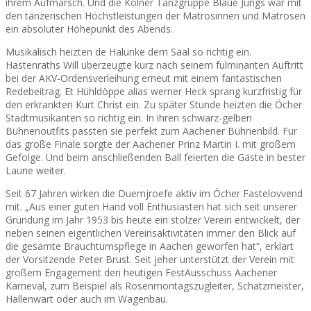
ihrem Aufmarsch. Und die Kölner Tanzgruppe Blaue Jungs war mit
den tänzerischen Höchstleistungen der Matrosinnen und Matrosen
ein absoluter Höhepunkt des Abends.
Musikalisch heizten de Halunke dem Saal so richtig ein.
Hastenraths Will überzeugte kurz nach seinem fulminanten Auftritt
bei der AKV-Ordensverleihung erneut mit einem fantastischen
Redebeitrag. Et Hühldöppe alias werner Heck sprang kurzfristig für
den erkrankten Kurt Christ ein. Zu später Stunde heizten die Öcher
Stadtmusikanten so richtig ein. In ihren schwarz-gelben
Bühnenoutfits passten sie perfekt zum Aachener Bühnenbild. Für
das große Finale sorgte der Aachener Prinz Martin I. mit großem
Gefolge. Und beim anschließenden Ball feierten die Gäste in bester
Laune weiter.
Seit 67 Jahren wirken die Duemjroefe aktiv im Öcher Fastelovvend
mit. „Aus einer guten Hand voll Enthusiasten hat sich seit unserer
Gründung im Jahr 1953 bis heute ein stolzer Verein entwickelt, der
neben seinen eigentlichen Vereinsaktivitäten immer den Blick auf
die gesamte Brauchtumspflege in Aachen geworfen hat“, erklärt
der Vorsitzende Peter Brust. Seit jeher unterstützt der Verein mit
großem Engagement den heutigen FestAusschuss Aachener
Karneval, zum Beispiel als Rosenmontagszugleiter, Schatzmeister,
Hallenwart oder auch im Wagenbau.