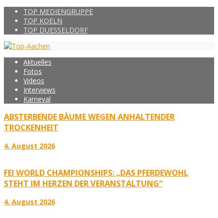
TOP MEDIENGRUPPE
TOP KOELN
TOP DUESSELDORF
Aktuelles
Fotos
Videos
Interviews
Karneval
ABSTERBENDE BÄUME WEGEN ANHALTENDER
TROCKENHEIT
4. August 2026
FEI WORLD CHAMPIONSHIPS: „DAS PFERDEWOHL
STEHT IM HERZEN DER VERANSTALTUNG“
4. August 2026