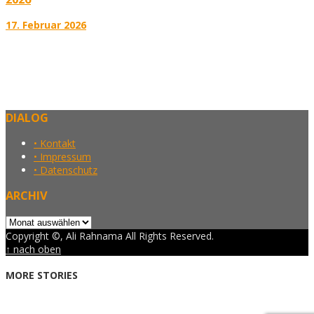
17. Februar 2026
DIALOG
• Kontakt
• Impressum
• Datenschutz
ARCHIV
Archiv
Copyright ©, Ali Rahnama All Rights Reserved.
↑ nach oben
MORE STORIES