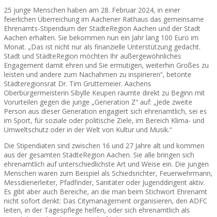
25 junge Menschen haben am 28. Februar 2024, in einer
feierlichen Überreichung im Aachener Rathaus das gemeinsame
Ehrenamts-Stipendium der StädteRegion Aachen und der Stadt
Aachen erhalten. Sie bekommen nun ein Jahr lang 100 Euro im
Monat. „Das ist nicht nur als finanzielle Unterstützung gedacht.
Stadt und StädteRegion möchten Ihr außergewöhnliches
Engagement damit ehren und Sie ermutigen, weiterhin Großes zu
leisten und andere zum Nachahmen zu inspirieren“, betonte
Städteregionsrat Dr. Tim Grüttemeier. Aachens
Oberbürgermeisterin Sibylle Keupen räumte direkt zu Beginn mit
Vorurteilen gegen die junge „Generation Z“ auf: „Jede zweite
Person aus dieser Generation engagiert sich ehrenamtlich, sei es
im Sport, für soziale oder politische Ziele, im Bereich Klima- und
Umweltschutz oder in der Welt von Kultur und Musik.“
Die Stipendiaten sind zwischen 16 und 27 Jahre alt und kommen
aus der gesamten StädteRegion Aachen. Sie alle bringen sich
ehrenamtlich auf unterschiedlichste Art und Weise ein. Die jungen
Menschen waren zum Beispiel als Schiedsrichter, Feuerwehrmann,
Messdienerleiter, Pfadfinder, Sanitäter oder Jugenddirigent aktiv.
Es gibt aber auch Bereiche, an die man beim Stichwort Ehrenamt
nicht sofort denkt: Das Citymanagement organisieren, den ADFC
leiten, in der Tagespflege helfen, oder sich ehrenamtlich als