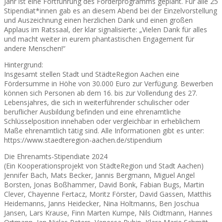
Jahr ist eine Fortführung des Förderprogramms geplant. Für alle 25
Stipendiat*innen gab es an diesem Abend bei der Einzelvorstellung
und Auszeichnung einen herzlichen Dank und einen großen
Applaus im Ratssaal, der klar signalisierte: „Vielen Dank für alles
und macht weiter in eurem phantastischen Engagement für
andere Menschen!“
Hintergrund:
Insgesamt stellen Stadt und StädteRegion Aachen eine
Fördersumme in Höhe von 30.000 Euro zur Verfügung. Bewerben
können sich Personen ab dem 16. bis zur Vollendung des 27.
Lebensjahres, die sich in weiterführender schulischer oder
beruflicher Ausbildung befinden und eine ehrenamtliche
Schlüsselposition innehaben oder vergleichbar in erheblichem
Maße ehrenamtlich tätig sind. Alle Informationen gibt es unter:
https://www.staedteregion-aachen.de/stipendium
Die Ehrenamts-Stipendiate 2024
(Ein Kooperationsprojekt von StädteRegion und Stadt Aachen)
Jennifer Bach, Mats Becker, Jannis Bergmann, Miguel Angel
Borsten, Jonas Boßhammer, David Bonk, Fabian Bugs, Martin
Clever, Chayenne Fertacz, Moritz Förster, David Gassen, Matthis
Heidemanns, Janns Heidecker, Nina Holtmanns, Ben Joschua
Jansen, Lars Krause, Finn Marten Kumpe, Nils Oidtmann, Hannes