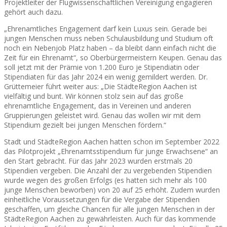
Projektleiter der Flugwissenschaftlichen Vereinigung engagieren
gehört auch dazu.
„Ehrenamtliches Engagement darf kein Luxus sein. Gerade bei
jungen Menschen muss neben Schulausbildung und Studium oft
noch ein Nebenjob Platz haben – da bleibt dann einfach nicht die
Zeit für ein Ehrenamt“, so Oberbürgermeistern Keupen. Genau das
soll jetzt mit der Prämie von 1.200 Euro je Stipendiatin oder
Stipendiaten für das Jahr 2024 ein wenig gemildert werden. Dr.
Grüttemeier führt weiter aus: „Die StädteRegion Aachen ist
vielfältig und bunt. Wir können stolz sein auf das große
ehrenamtliche Engagement, das in Vereinen und anderen
Gruppierungen geleistet wird. Genau das wollen wir mit dem
Stipendium gezielt bei jungen Menschen fördern.“
Stadt und StädteRegion Aachen hatten schon im September 2022
das Pilotprojekt „Ehrenamtsstipendium für junge Erwachsene“ an
den Start gebracht. Für das Jahr 2023 wurden erstmals 20
Stipendien vergeben. Die Anzahl der zu vergebenden Stipendien
wurde wegen des großen Erfolgs (es hatten sich mehr als 100
junge Menschen beworben) von 20 auf 25 erhöht. Zudem wurden
einheitliche Voraussetzungen für die Vergabe der Stipendien
geschaffen, um gleiche Chancen für alle jungen Menschen in der
StädteRegion Aachen zu gewährleisten. Auch für das kommende