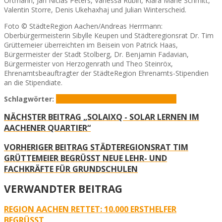
Ortmann, Jan Niclas Peters, Vanessa Rubin, Klara Marie Schmitt,
Valentin Storre, Denis Ukehaxhaj und Julian Winterscheid.
Foto © StädteRegion Aachen/Andreas Herrmann:
Oberbürgermeisterin Sibylle Keupen und Städteregionsrat Dr. Tim
Grüttemeier überreichten im Beisein von Patrick Haas,
Bürgermeister der Stadt Stolberg, Dr. Benjamin Fadavian,
Bürgermeister von Herzogenrath und Theo Steinröx,
Ehrenamtsbeauftragter der StädteRegion Ehrenamts-Stipendien
an die Stipendiate.
Schlagwörter:
Aachen
StädteregioAachen
Stipendium
NÄCHSTER BEITRAG
„SOLAIXQ - SOLAR LERNEN IM
AACHENER QUARTIER“
VORHERIGER BEITRAG
STÄDTEREGIONSRAT TIM
GRÜTTEMEIER BEGRÜSST NEUE LEHR- UND F
ACHKRÄFTE FÜR GRUNDSCHULEN
VERWANDTER BEITRAG
REGION AACHEN RETTET: 10.000 ERSTHELFER
BEGRÜSST