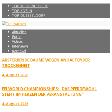
TOP MEDIENGRUPPE
TOP KOELN
TOP DUESSELDORF
Aktuelles
Fotos
Videos
Interviews
Karneval
ABSTERBENDE BÄUME WEGEN ANHALTENDER
TROCKENHEIT
4. August 2026
FEI WORLD CHAMPIONSHIPS: „DAS PFERDEWOHL
STEHT IM HERZEN DER VERANSTALTUNG“
4. August 2026