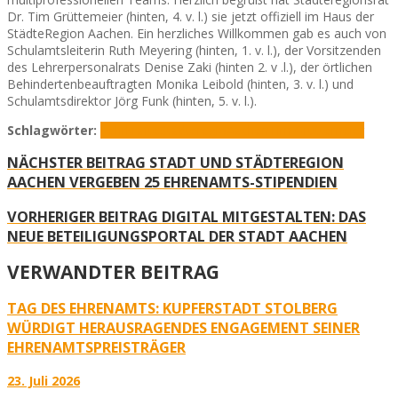
Dr. Tim Grüttemeier (hinten, 4. v. l.) sie jetzt offiziell im Haus der
StädteRegion Aachen. Ein herzliches Willkommen gab es auch von
Schulamtsleiterin Ruth Meyering (hinten, 1. v. l.), der Vorsitzenden
des Lehrerpersonalrats Denise Zaki (hinten 2. v .l.), der örtlichen
Behindertenbeauftragten Monika Leibold (hinten, 3. v. l.) und
Schulamtsdirektor Jörg Funk (hinten, 5. v. l.).
Schlagwörter:
Lehrkräfte
StädteregioAachen
Tim Grüttemeier
NÄCHSTER BEITRAG
STADT UND STÄDTEREGION
AACHEN VERGEBEN 25 EHRENAMTS-STIPENDIEN
VORHERIGER BEITRAG
DIGITAL MITGESTALTEN: DAS
NEUE BETEILIGUNGSPORTAL DER STADT AACHEN
VERWANDTER BEITRAG
TAG DES EHRENAMTS: KUPFERSTADT STOLBERG
WÜRDIGT HERAUSRAGENDES ENGAGEMENT SEINER
EHRENAMTSPREISTRÄGER
23. Juli 2026