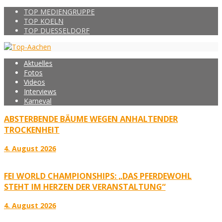
TOP MEDIENGRUPPE
TOP KOELN
TOP DUESSELDORF
Aktuelles
Fotos
Videos
Interviews
Karneval
ABSTERBENDE BÄUME WEGEN ANHALTENDER
TROCKENHEIT
4. August 2026
FEI WORLD CHAMPIONSHIPS: „DAS PFERDEWOHL
STEHT IM HERZEN DER VERANSTALTUNG“
4. August 2026