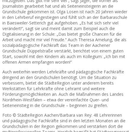
mitzugeben. Das gibt mir sehr viel“, sagt Jäger, die vorher als
Journalistin gearbeitet hat und als Seiteneinsteigerin an die
Grundschule gekommen ist. Olga Losen ist nach 20 Jahren wieder
in den Lehrberuf eingestiegen und fühlt sich an der Barbaraschule
in Baesweiler-Setterich gut aufgehoben. „Es hat sich sehr viel
verändert!“, sagt sie und meint damit zum Beispiel auch die
Digitalisierung in der Schule: „Das bietet große Chancen für die
Arbeit und macht mir viel Freude.“ Auch Theresa Amelung, die als
sozialpädagogische Fachkraft das Team in der Aachener
Grundschule Düppelstraße verstärkt, berichtet von einem guten
Start, sowohl mit den Kindern als auch im Kollegium: „Ich bin mit
offenen Armen empfangen worden!“
Auch weiterhin werden Lehrkräfte und pädagogische Fachkräfte
dringend an den Grundschulen benötigt. Um die Situation zu
verbessern, bietet die StädteRegion unter anderem bereits
Werkstätten für Lehrkräfte ohne Lehramt und weitere
Förderungsmöglichkeiten an. Auch die Maßnahmen des Landes
Nordrhein-Westfalen – etwa der vereinfachte Quer- und
Seiteneinstieg in die Grundschule – beginnen zu greifen.
Foto © StädteRegion Aachen/Barbara van Rey: 48 Lehrerinnen
und pädagogische Fachkräfte sind in den letzten Monaten an die
Grundschulen in der Region gekommen und verstärken dort die
multiprofessionellen Teams. Herzlich begrüßt hat Städteregionsrat