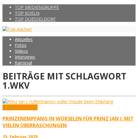
TOP MEDIENGRUPPE
TOP KOELN
TOP DUESSELDORF
Aktuelles
Fotos
Videos
Interviews
Karneval
BEITRÄGE MIT SCHLAGWORT
1.WKV
Aktuelles
Karneval
PRINZENEMPFANG IN WÜRSELEN FÜR PRINZ JAN I. MIT
VIELEN ÜBERRASCHUNGEN
15. Februar 2025