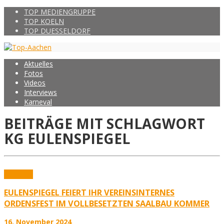
TOP MEDIENGRUPPE
TOP KOELN
TOP DUESSELDORF
Aktuelles
Fotos
Videos
Interviews
Karneval
BEITRÄGE MIT SCHLAGWORT
KG EULENSPIEGEL
Aktuelles
EULENSPIEGEL FEIERT IHR VEREINSINTERNES
ORDENSFEST IM VOLLBESETZTEN SAALBAU KOMMER
16. November 2024