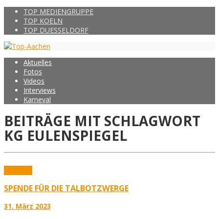
TOP MEDIENGRUPPE
TOP KOELN
TOP DUESSELDORF
Aktuelles
Fotos
Videos
Interviews
Karneval
BEITRÄGE MIT SCHLAGWORT
KG EULENSPIEGEL
Aktuelles
SPENDE FÜR DIE TALBOTZWERGE
31. März 2023