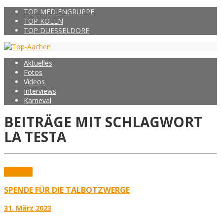
TOP MEDIENGRUPPE
TOP KOELN
TOP DUESSELDORF
Aktuelles
Fotos
Videos
Interviews
Karneval
BEITRÄGE MIT SCHLAGWORT
LA TESTA
Aktuelles
SPENDE FÜR DIE TALBOTZWERGE
31. März 2023