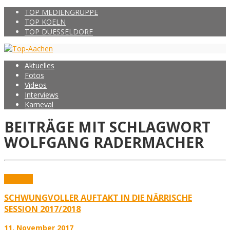
TOP MEDIENGRUPPE
TOP KOELN
TOP DUESSELDORF
Aktuelles
Fotos
Videos
Interviews
Karneval
BEITRÄGE MIT SCHLAGWORT
WOLFGANG RADERMACHER
Karneval
SCHWUNGVOLLER AUFTAKT IN DIE NÄRRISCHE
SESSION 2017/2018
11. November 2017