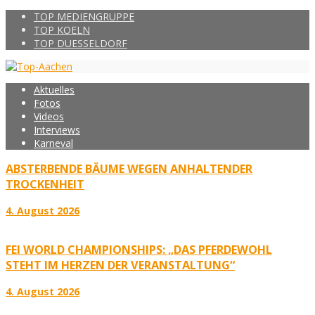
TOP MEDIENGRUPPE
TOP KOELN
TOP DUESSELDORF
Aktuelles
Fotos
Videos
Interviews
Karneval
ABSTERBENDE BÄUME WEGEN ANHALTENDER
TROCKENHEIT
4. August 2026
FEI WORLD CHAMPIONSHIPS: „DAS PFERDEWOHL
STEHT IM HERZEN DER VERANSTALTUNG“
4. August 2026