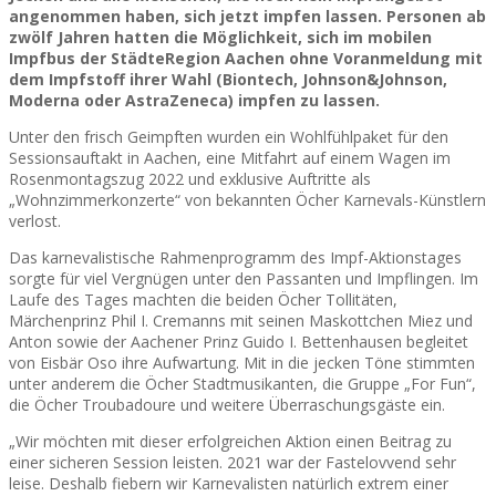
angenommen haben, sich jetzt impfen lassen. Personen ab
zwölf Jahren hatten die Möglichkeit, sich im mobilen
Impfbus der StädteRegion Aachen ohne Voranmeldung mit
dem Impfstoff ihrer Wahl (Biontech, Johnson&Johnson,
Moderna oder AstraZeneca) impfen zu lassen.
Unter den frisch Geimpften wurden ein Wohlfühlpaket für den
Sessionsauftakt in Aachen, eine Mitfahrt auf einem Wagen im
Rosenmontagszug 2022 und exklusive Auftritte als
„Wohnzimmerkonzerte“ von bekannten Öcher Karnevals-Künstlern
verlost.
Das karnevalistische Rahmenprogramm des Impf-Aktionstages
sorgte für viel Vergnügen unter den Passanten und Impflingen. Im
Laufe des Tages machten die beiden Öcher Tollitäten,
Märchenprinz Phil I. Cremanns mit seinen Maskottchen Miez und
Anton sowie der Aachener Prinz Guido I. Bettenhausen begleitet
von Eisbär Oso ihre Aufwartung. Mit in die jecken Töne stimmten
unter anderem die Öcher Stadtmusikanten, die Gruppe „For Fun“,
die Öcher Troubadoure und weitere Überraschungsgäste ein.
„Wir möchten mit dieser erfolgreichen Aktion einen Beitrag zu
einer sicheren Session leisten. 2021 war der Fastelovvend sehr
leise. Deshalb fiebern wir Karnevalisten natürlich extrem einer