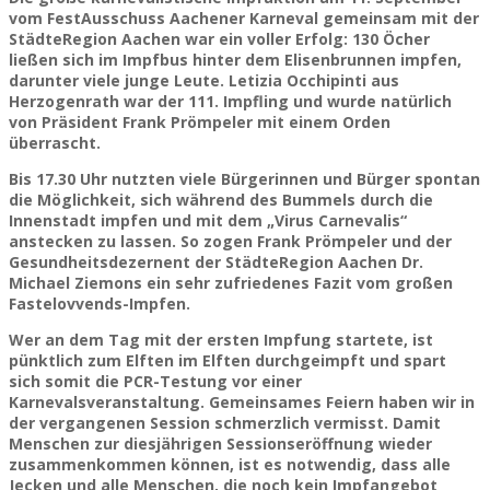
vom FestAusschuss Aachener Karneval gemeinsam mit der
StädteRegion Aachen war ein voller Erfolg: 130 Öcher
ließen sich im Impfbus hinter dem Elisenbrunnen impfen,
darunter viele junge Leute.
Letizia Occhipinti aus
Herzogenrath war der 111. Impfling und wurde natürlich
von Präsident Frank Prömpeler mit einem Orden
überrascht.
Bis 17.30 Uhr nutzten viele Bürgerinnen und Bürger spontan
die Möglichkeit, sich während des Bummels durch die
Innenstadt impfen und mit dem „Virus Carnevalis“
anstecken zu lassen. So zogen Frank Prömpeler und der
Gesundheitsdezernent der StädteRegion Aachen Dr.
Michael Ziemons ein sehr zufriedenes Fazit vom großen
Fastelovvends-Impfen.
Wer an dem Tag mit der ersten Impfung startete, ist
pünktlich zum Elften im Elften durchgeimpft und spart
sich somit die PCR-Testung vor einer
Karnevalsveranstaltung. Gemeinsames Feiern haben wir in
der vergangenen Session schmerzlich vermisst. Damit
Menschen zur diesjährigen Sessionseröffnung wieder
zusammenkommen können, ist es notwendig, dass alle
Jecken und alle Menschen, die noch kein Impfangebot