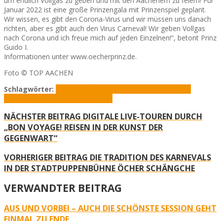
um endlich Vollgas zu geben und mit den Aachenern zu feiern! Für
Januar 2022 ist eine große Prinzengala mit Prinzenspiel geplant.
Wir wissen, es gibt den Corona-Virus und wir müssen uns danach
richten, aber es gibt auch den Virus Carneval! Wir geben Vollgas
nach Corona und ich freue mich auf jeden Einzelnen!“, betont Prinz
Guido I.
Informationen unter www.oecherprinz.de.
Foto © TOP AACHEN
Schlagwörter:
AKV
Digital
Guido Bettenhausen
Prinz Guido
I.
Prinzenproklamation
Werner Pfeil
NÄCHSTER BEITRAG
DIGITALE LIVE-TOUREN DURCH
„BON VOYAGE! REISEN IN DER KUNST DER
GEGENWART“
VORHERIGER BEITRAG
DIE TRADITION DES KARNEVALS
IN DER STADTPUPPENBÜHNE ÖCHER SCHÄNGCHE
VERWANDTER BEITRAG
AUS UND VORBEI – AUCH DIE SCHÖNSTE SESSION GEHT
EINMAL ZU ENDE