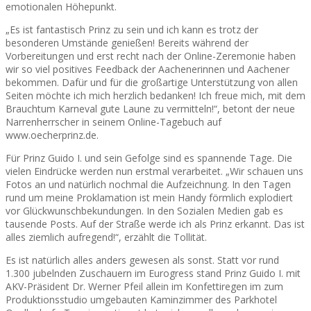
emotionalen Höhepunkt.
„Es ist fantastisch Prinz zu sein und ich kann es trotz der
besonderen Umstände genießen! Bereits während der
Vorbereitungen und erst recht nach der Online-Zeremonie haben
wir so viel positives Feedback der Aachenerinnen und Aachener
bekommen. Dafür und für die großartige Unterstützung von allen
Seiten möchte ich mich herzlich bedanken! Ich freue mich, mit dem
Brauchtum Karneval gute Laune zu vermitteln!“, betont der neue
Narrenherrscher in seinem Online-Tagebuch auf
www.oecherprinz.de.
Für Prinz Guido I. und sein Gefolge sind es spannende Tage. Die
vielen Eindrücke werden nun erstmal verarbeitet. „Wir schauen uns
Fotos an und natürlich nochmal die Aufzeichnung. In den Tagen
rund um meine Proklamation ist mein Handy förmlich explodiert
vor Glückwunschbekundungen. In den Sozialen Medien gab es
tausende Posts. Auf der Straße werde ich als Prinz erkannt. Das ist
alles ziemlich aufregend!“, erzählt die Tollität.
Es ist natürlich alles anders gewesen als sonst. Statt vor rund
1.300 jubelnden Zuschauern im Eurogress stand Prinz Guido I. mit
AKV-Präsident Dr. Werner Pfeil allein im Konfettiregen im zum
Produktionsstudio umgebauten Kaminzimmer des Parkhotel