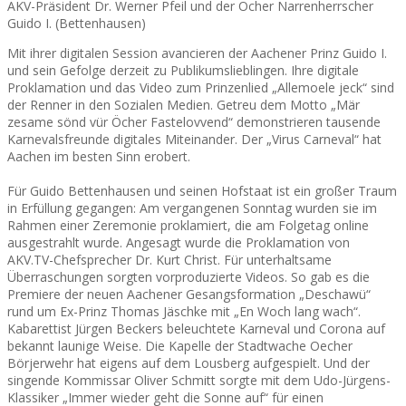
AKV-Präsident Dr. Werner Pfeil und der Öcher Narrenherrscher
Guido I. (Bettenhausen)
Mit ihrer digitalen Session avancieren der Aachener Prinz Guido I.
und sein Gefolge derzeit zu Publikumslieblingen. Ihre digitale
Proklamation und das Video zum Prinzenlied „Allemoele jeck“ sind
der Renner in den Sozialen Medien. Getreu dem Motto „Mär
zesame sönd vür Öcher Fastelovvend“ demonstrieren tausende
Karnevalsfreunde digitales Miteinander. Der „Virus Carneval“ hat
Aachen im besten Sinn erobert.
Für Guido Bettenhausen und seinen Hofstaat ist ein großer Traum
in Erfüllung gegangen: Am vergangenen Sonntag wurden sie im
Rahmen einer Zeremonie proklamiert, die am Folgetag online
ausgestrahlt wurde. Angesagt wurde die Proklamation von
AKV.TV-Chefsprecher Dr. Kurt Christ. Für unterhaltsame
Überraschungen sorgten vorproduzierte Videos. So gab es die
Premiere der neuen Aachener Gesangsformation „Deschawü“
rund um Ex-Prinz Thomas Jäschke mit „En Woch lang wach“.
Kabarettist Jürgen Beckers beleuchtete Karneval und Corona auf
bekannt launige Weise. Die Kapelle der Stadtwache Oecher
Börjerwehr hat eigens auf dem Lousberg aufgespielt. Und der
singende Kommissar Oliver Schmitt sorgte mit dem Udo-Jürgens-
Klassiker „Immer wieder geht die Sonne auf“ für einen