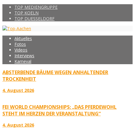
TOP MEDIENGRUPPE
TOP KOELN
TOP DUESSELDORF
Aktuelles
Fotos
Videos
Interviews
Karneval
ABSTERBENDE BÄUME WEGEN ANHALTENDER
TROCKENHEIT
4. August 2026
FEI WORLD CHAMPIONSHIPS: „DAS PFERDEWOHL
STEHT IM HERZEN DER VERANSTALTUNG“
4. August 2026