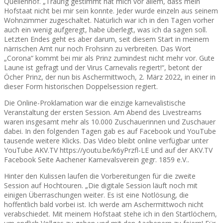
Quellenhof. „Traurig gestimmt hat mich vor allem, dass mein
Hofstaat nicht bei mir sein konnte. Jeder wurde einzeln aus seinem
Wohnzimmer zugeschaltet. Natürlich war ich in den Tagen vorher
auch ein wenig aufgeregt, habe überlegt, was ich da sagen soll.
Letzten Endes geht es aber darum, seit diesem Start in meinem
närrischen Amt nur noch Frohsinn zu verbreiten. Das Wort
„Corona“ kommt bei mir als Prinz zumindest nicht mehr vor. Gute
Laune ist gefragt und der Virus Carnevalis regiert!“, betont der
Öcher Prinz, der nun bis Aschermittwoch, 2. März 2022, in einer in
dieser Form historischen Doppelsession regiert.
Die Online-Proklamation war die einzige karnevalistische
Veranstaltung der ersten Session. Am Abend des Livestreams
waren insgesamt mehr als 10.000 Zuschauerinnen und Zuschauer
dabei. In den folgenden Tagen gab es auf Facebook und YouTube
tausende weitere Klicks. Das Video bleibt online verfügbar unter
YouTube AKV.TV https://youtu.be/k6yPrzfl-LE und auf der AKV.TV
Facebook Seite Aachener Karnevalsverein gegr. 1859 e.V..
Hinter den Kulissen laufen die Vorbereitungen für die zweite
Session auf Hochtouren. „Die digitale Session läuft noch mit
einigen Überraschungen weiter. Es ist eine Notlösung, die
hoffentlich bald vorbei ist. Ich werde am Aschermittwoch nicht
verabschiedet. Mit meinem Hofstaat stehe ich in den Startlöchern,