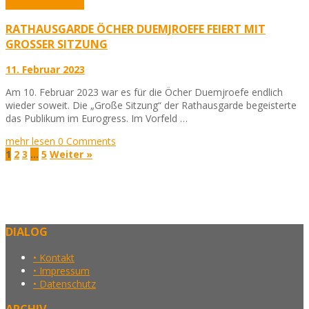
Aktuelles
Karneval
RATHAUSGARDE ÖCHER DUEMJROEFE FEIERT MIT
GROSSER SITZUNG
11. Februar 2023
Am 10. Februar 2023 war es für die Öcher Duemjroefe endlich
wieder soweit. Die „Große Sitzung“ der Rathausgarde begeisterte
das Publikum im Eurogress. Im Vorfeld …
mehr lesen
0 Comments
1
2
3
…
5
Weiter »
DIALOG
• Kontakt
• Impressum
• Datenschutz