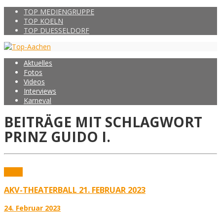
TOP MEDIENGRUPPE
TOP KOELN
TOP DUESSELDORF
Aktuelles
Fotos
Videos
Interviews
Karneval
BEITRÄGE MIT SCHLAGWORT
PRINZ GUIDO I.
Fotos
AKV-THEATERBALL 21. FEBRUAR 2023
24. Februar 2023