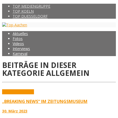
TOP MEDIENGRUPPE
TOP KOELN
TOP DUESSELDORF
Aktuelles
Fotos
Videos
Interviews
Karneval
BEITRÄGE IN DIESER
KATEGORIE
ALLGEMEIN
Aktuelles
Allgemein
„BREAKING NEWS“ IM ZEITUNGSMUSEUM
30. März 2023