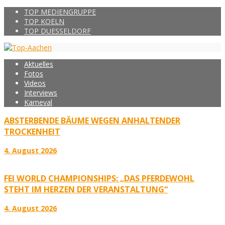
TOP MEDIENGRUPPE
TOP KOELN
TOP DUESSELDORF
Aktuelles
Fotos
Videos
Interviews
Karneval
ABSTERBENDE BÄUME WEGEN ANHALTENDER
TROCKENHEIT
4. August 2026
FEI WORLD CHAMPIONSHIPS: „DAS PFERDEWOHL
STEHT IM HERZEN DER VERANSTALTUNG“
4. August 2026