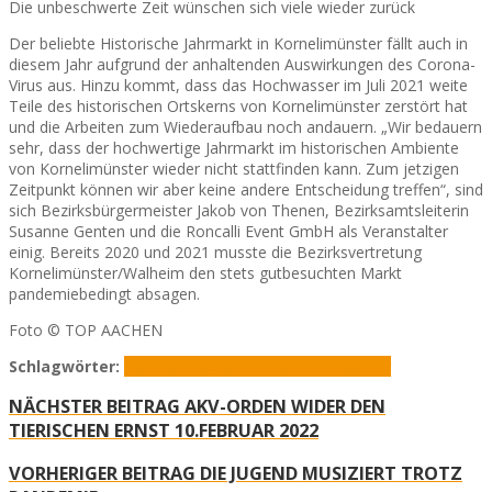
Die unbeschwerte Zeit wünschen sich viele wieder zurück
Der beliebte Historische Jahrmarkt in Kornelimünster fällt auch in
diesem Jahr aufgrund der anhaltenden Auswirkungen des Corona-
Virus aus. Hinzu kommt, dass das Hochwasser im Juli 2021 weite
Teile des historischen Ortskerns von Kornelimünster zerstört hat
und die Arbeiten zum Wiederaufbau noch andauern. „Wir bedauern
sehr, dass der hochwertige Jahrmarkt im historischen Ambiente
von Kornelimünster wieder nicht stattfinden kann. Zum jetzigen
Zeitpunkt können wir aber keine andere Entscheidung treffen“, sind
sich Bezirksbürgermeister Jakob von Thenen, Bezirksamtsleiterin
Susanne Genten und die Roncalli Event GmbH als Veranstalter
einig. Bereits 2020 und 2021 musste die Bezirksvertretung
Kornelimünster/Walheim den stets gutbesuchten Markt
pandemiebedingt absagen.
Foto © TOP AACHEN
Schlagwörter:
Historischer Jahrmarkt
Kornelimünster
NÄCHSTER BEITRAG
AKV-ORDEN WIDER DEN
TIERISCHEN ERNST 10.FEBRUAR 2022
VORHERIGER BEITRAG
DIE JUGEND MUSIZIERT TROTZ