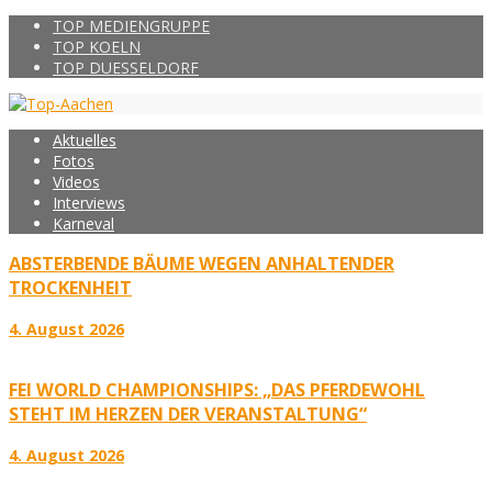
TOP MEDIENGRUPPE
TOP KOELN
TOP DUESSELDORF
Aktuelles
Fotos
Videos
Interviews
Karneval
ABSTERBENDE BÄUME WEGEN ANHALTENDER
TROCKENHEIT
4. August 2026
FEI WORLD CHAMPIONSHIPS: „DAS PFERDEWOHL
STEHT IM HERZEN DER VERANSTALTUNG“
4. August 2026