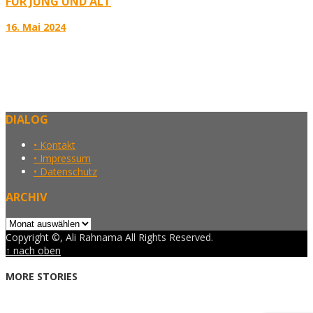
FÜR JUNG UND ALT
16. Mai 2024
DIALOG
• Kontakt
• Impressum
• Datenschutz
ARCHIV
Archiv
Copyright ©, Ali Rahnama All Rights Reserved.
↑ nach oben
MORE STORIES