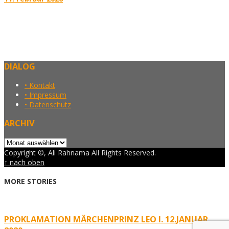
DIALOG
• Kontakt
• Impressum
• Datenschutz
ARCHIV
Archiv
Copyright ©, Ali Rahnama All Rights Reserved.
↑ nach oben
MORE STORIES
PROKLAMATION MÄRCHENPRINZ LEO I. 12.JANUAR