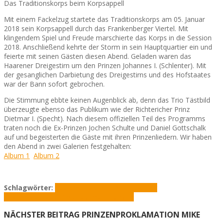
Das Traditionskorps beim Korpsappell
Mit einem Fackelzug startete das Traditionskorps am 05. Januar
2018 sein Korpsappell durch das Frankenberger Viertel. Mit
klingendem Spiel und Freude marschierte das Korps in die Session
2018. Anschließend kehrte der Storm in sein Hauptquartier ein und
feierte mit seinen Gästen diesen Abend. Geladen waren das
Haarener Dreigestirn um den Prinzen Johannes I. (Schlenter). Mit
der gesanglichen Darbietung des Dreigestirns und des Hofstaates
war der Bann sofort gebrochen.
Die Stimmung ebbte keinen Augenblick ab, denn das Trio Tästbild
überzeugte ebenso das Publikum wie der Richtericher Prinz
Dietmar I. (Specht). Nach diesem offiziellen Teil des Programms
traten noch die Ex-Prinzen Jochen Schulte und Daniel Gottschalk
auf und begeisterten die Gäste mit ihren Prinzenliedern. Wir haben
den Abend in zwei Galerien festgehalten:
Album 1
Album 2
Schlagwörter:
Haarener Dreigestirn
K.K. Oecher
Storm
Korpsappell
Prinz Dietmar I.
Tästbild
NÄCHSTER BEITRAG
PRINZENPROKLAMATION MIKE