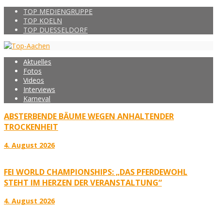
TOP MEDIENGRUPPE
TOP KOELN
TOP DUESSELDORF
Aktuelles
Fotos
Videos
Interviews
Karneval
ABSTERBENDE BÄUME WEGEN ANHALTENDER
TROCKENHEIT
4. August 2026
FEI WORLD CHAMPIONSHIPS: „DAS PFERDEWOHL
STEHT IM HERZEN DER VERANSTALTUNG“
4. August 2026