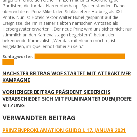
Gardisten, die für das Narrenoberhaupt Spalier standen. Dabei
überreichte er Prinz Mike I. den Schlüssel zur Hofburg als XXL-
Printe. Nun ist Hoteldirektor Walter Hubel gespannt auf die
Ereignisse, die ihn in seiner siebten närrischen Amtszeit als
Herbergsvater erwarten: „Der neue Prinz wird uns sicher nicht nur
stimmlich an den Karnevalstagen begeistern“, betont der
bekennende Karnevalist. „Wer das miterleben möchte, ist
eingeladen, im Quellenhof dabei zu sein.“
Schlagwörter:
Hofburg
Prinz Mike der Erste
Quellenhof
Walter
Hubel
NÄCHSTER BEITRAG
WOF STARTET MIT ATTRAKTIVER
KAMPAGNE
VORHERIGER BEITRAG
PRÄSIDENT SIEBERICHS
VERABSCHIEDET SICH MIT FULMINANTER DUEMJROEFE
SITZUNG
VERWANDTER BEITRAG
PRINZENPROKLAMATION GUIDO I. 17. JANUAR 2021