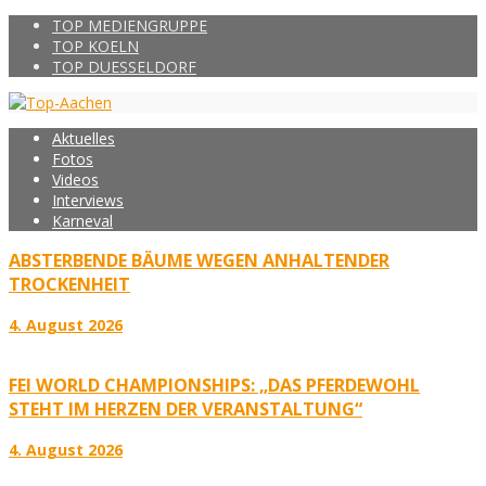
TOP MEDIENGRUPPE
TOP KOELN
TOP DUESSELDORF
Aktuelles
Fotos
Videos
Interviews
Karneval
ABSTERBENDE BÄUME WEGEN ANHALTENDER
TROCKENHEIT
4. August 2026
FEI WORLD CHAMPIONSHIPS: „DAS PFERDEWOHL
STEHT IM HERZEN DER VERANSTALTUNG“
4. August 2026