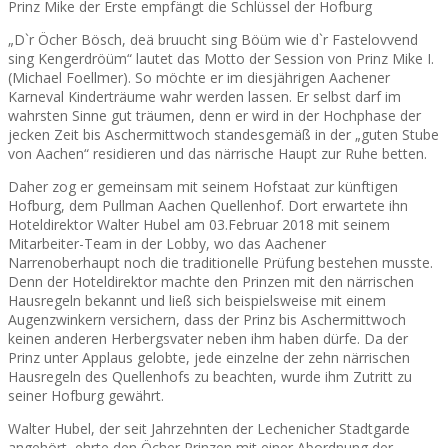
Prinz Mike der Erste empfängt die Schlüssel der Hofburg
„D`r Öcher Bösch, deä bruucht sing Böüm wie d`r Fastelovvend
sing Kengerdröüm“ lautet das Motto der Session von Prinz Mike I.
(Michael Foellmer). So möchte er im diesjährigen Aachener
Karneval Kinderträume wahr werden lassen. Er selbst darf im
wahrsten Sinne gut träumen, denn er wird in der Hochphase der
jecken Zeit bis Aschermittwoch standesgemäß in der „guten Stube
von Aachen“ residieren und das närrische Haupt zur Ruhe betten.
Daher zog er gemeinsam mit seinem Hofstaat zur künftigen
Hofburg, dem Pullman Aachen Quellenhof. Dort erwartete ihn
Hoteldirektor Walter Hubel am 03.Februar 2018 mit seinem
Mitarbeiter-Team in der Lobby, wo das Aachener
Narrenoberhaupt noch die traditionelle Prüfung bestehen musste.
Denn der Hoteldirektor machte den Prinzen mit den närrischen
Hausregeln bekannt und ließ sich beispielsweise mit einem
Augenzwinkern versichern, dass der Prinz bis Aschermittwoch
keinen anderen Herbergsvater neben ihm haben dürfe. Da der
Prinz unter Applaus gelobte, jede einzelne der zehn närrischen
Hausregeln des Quellenhofs zu beachten, wurde ihm Zutritt zu
seiner Hofburg gewährt.
Walter Hubel, der seit Jahrzehnten der Lechenicher Stadtgarde
angehört, ehrte den Öcher Prinzen mit einer Abordnung der