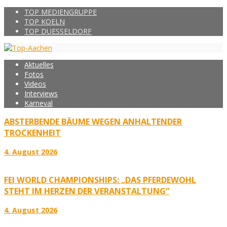
TOP MEDIENGRUPPE
TOP KOELN
TOP DUESSELDORF
Aktuelles
Fotos
Videos
Interviews
Karneval
ABSTERBENDE BÄUME WEGEN ANHALTENDER
TROCKENHEIT
4. August 2026
FEI WORLD CHAMPIONSHIPS: „DAS PFERDEWOHL
STEHT IM HERZEN DER VERANSTALTUNG“
4. August 2026