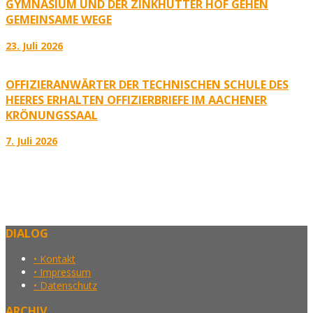
GYMNASIUM UND DER ZINKHÜTTER HOF GEHEN
GEMEINSAME WEGE
23. Juli 2026
OFFIZIERANWÄRTER DER TECHNISCHEN SCHULE DES
HEERES ERHALTEN OFFIZIERBRIEFE IM AACHENER
KRÖNUNGSSAAL
7. Juli 2026
DIALOG
• Kontakt
• Impressum
• Datenschutz
ARCHIV