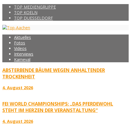
TOP MEDIENGRUPPE
TOP KOELN
TOP DUESSELDORF
Aktuelles
Fotos
Videos
Interviews
Karneval
ABSTERBENDE BÄUME WEGEN ANHALTENDER
TROCKENHEIT
4. August 2026
FEI WORLD CHAMPIONSHIPS: „DAS PFERDEWOHL
STEHT IM HERZEN DER VERANSTALTUNG“
4. August 2026