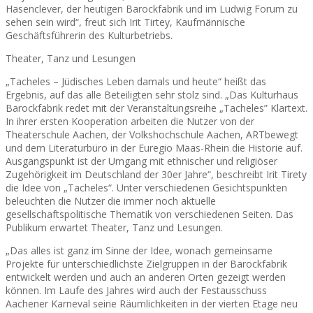
Hasenclever, der heutigen Barockfabrik und im Ludwig Forum zu
sehen sein wird“, freut sich Irit Tirtey, Kaufmännische
Geschäftsführerin des Kulturbetriebs.
Theater, Tanz und Lesungen
„Tacheles – Jüdisches Leben damals und heute“ heißt das
Ergebnis, auf das alle Beteiligten sehr stolz sind. „Das Kulturhaus
Barockfabrik redet mit der Veranstaltungsreihe „Tacheles” Klartext.
In ihrer ersten Kooperation arbeiten die Nutzer von der
Theaterschule Aachen, der Volkshochschule Aachen, ARTbewegt
und dem Literaturbüro in der Euregio Maas-Rhein die Historie auf.
Ausgangspunkt ist der Umgang mit ethnischer und religiöser
Zugehörigkeit im Deutschland der 30er Jahre“, beschreibt Irit Tirety
die Idee von „Tacheles“. Unter verschiedenen Gesichtspunkten
beleuchten die Nutzer die immer noch aktuelle
gesellschaftspolitische Thematik von verschiedenen Seiten. Das
Publikum erwartet Theater, Tanz und Lesungen.
„Das alles ist ganz im Sinne der Idee, wonach gemeinsame
Projekte für unterschiedlichste Zielgruppen in der Barockfabrik
entwickelt werden und auch an anderen Orten gezeigt werden
können. Im Laufe des Jahres wird auch der Festausschuss
Aachener Karneval seine Räumlichkeiten in der vierten Etage neu