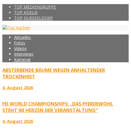
TOP MEDIENGRUPPE
TOP KOELN
TOP DUESSELDORF
Aktuelles
Fotos
Videos
Interviews
Karneval
ABSTERBENDE BÄUME WEGEN ANHALTENDER
TROCKENHEIT
4. August 2026
FEI WORLD CHAMPIONSHIPS: „DAS PFERDEWOHL
STEHT IM HERZEN DER VERANSTALTUNG“
4. August 2026