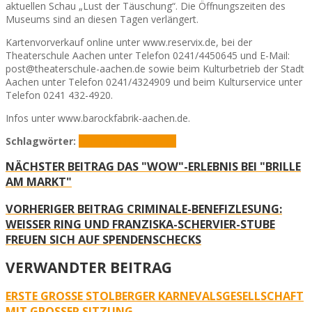
aktuellen Schau „Lust der Täuschung“. Die Öffnungszeiten des
Museums sind an diesen Tagen verlängert.
Kartenvorverkauf online unter www.reservix.de, bei der
Theaterschule Aachen unter Telefon 0241/4450645 und E-Mail:
post@theaterschule-aachen.de sowie beim Kulturbetrieb der Stadt
Aachen unter Telefon 0241/4324909 und beim Kulturservice unter
Telefon 0241 432-4920.
Infos unter www.barockfabrik-aachen.de.
Schlagwörter:
Barockfabrik
Tacheles
NÄCHSTER BEITRAG
DAS "WOW"-ERLEBNIS BEI "BRILLE
AM MARKT"
VORHERIGER BEITRAG
CRIMINALE-BENEFIZLESUNG:
WEISSER RING UND FRANZISKA-SCHERVIER-STUBE F
REUEN SICH AUF SPENDENSCHECKS
VERWANDTER BEITRAG
ERSTE GROSSE STOLBERGER KARNEVALSGESELLSCHAFT M
IT GROSSER SITZUNG