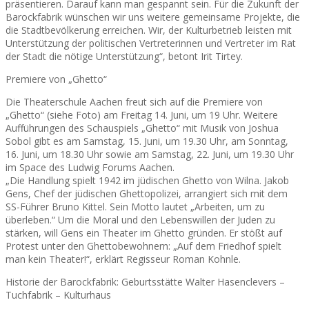
präsentieren. Darauf kann man gespannt sein. Für die Zukunft der
Barockfabrik wünschen wir uns weitere gemeinsame Projekte, die
die Stadtbevölkerung erreichen. Wir, der Kulturbetrieb leisten mit
Unterstützung der politischen Vertreterinnen und Vertreter im Rat
der Stadt die nötige Unterstützung“, betont Irit Tirtey.
Premiere von „Ghetto“
Die Theaterschule Aachen freut sich auf die Premiere von
„Ghetto“ (siehe Foto) am Freitag 14. Juni, um 19 Uhr. Weitere
Aufführungen des Schauspiels „Ghetto“ mit Musik von Joshua
Sobol gibt es am Samstag, 15. Juni, um 19.30 Uhr, am Sonntag,
16. Juni, um 18.30 Uhr sowie am Samstag, 22. Juni, um 19.30 Uhr
im Space des Ludwig Forums Aachen.
„Die Handlung spielt 1942 im jüdischen Ghetto von Wilna. Jakob
Gens, Chef der jüdischen Ghettopolizei, arrangiert sich mit dem
SS-Führer Bruno Kittel. Sein Motto lautet „Arbeiten, um zu
überleben.“ Um die Moral und den Lebenswillen der Juden zu
stärken, will Gens ein Theater im Ghetto gründen. Er stößt auf
Protest unter den Ghettobewohnern: „Auf dem Friedhof spielt
man kein Theater!“, erklärt Regisseur Roman Kohnle.
Historie der Barockfabrik: Geburtsstätte Walter Hasenclevers –
Tuchfabrik – Kulturhaus