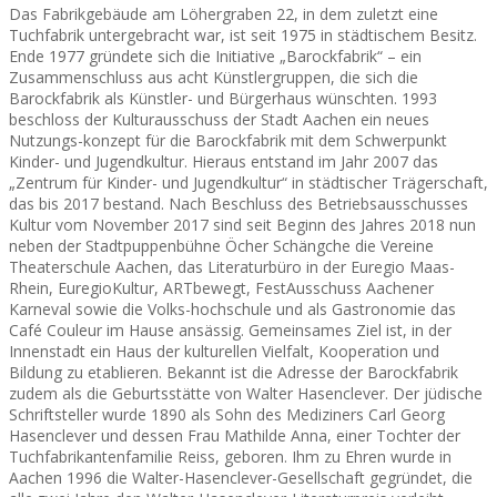
Das Fabrikgebäude am Löhergraben 22, in dem zuletzt eine
Tuchfabrik untergebracht war, ist seit 1975 in städtischem Besitz.
Ende 1977 gründete sich die Initiative „Barockfabrik“ – ein
Zusammenschluss aus acht Künstlergruppen, die sich die
Barockfabrik als Künstler- und Bürgerhaus wünschten. 1993
beschloss der Kulturausschuss der Stadt Aachen ein neues
Nutzungs-konzept für die Barockfabrik mit dem Schwerpunkt
Kinder- und Jugendkultur. Hieraus entstand im Jahr 2007 das
„Zentrum für Kinder- und Jugendkultur“ in städtischer Trägerschaft,
das bis 2017 bestand. Nach Beschluss des Betriebsausschusses
Kultur vom November 2017 sind seit Beginn des Jahres 2018 nun
neben der Stadtpuppenbühne Öcher Schängche die Vereine
Theaterschule Aachen, das Literaturbüro in der Euregio Maas-
Rhein, EuregioKultur, ARTbewegt, FestAusschuss Aachener
Karneval sowie die Volks-hochschule und als Gastronomie das
Café Couleur im Hause ansässig. Gemeinsames Ziel ist, in der
Innenstadt ein Haus der kulturellen Vielfalt, Kooperation und
Bildung zu etablieren. Bekannt ist die Adresse der Barockfabrik
zudem als die Geburtsstätte von Walter Hasenclever. Der jüdische
Schriftsteller wurde 1890 als Sohn des Mediziners Carl Georg
Hasenclever und dessen Frau Mathilde Anna, einer Tochter der
Tuchfabrikantenfamilie Reiss, geboren. Ihm zu Ehren wurde in
Aachen 1996 die Walter-Hasenclever-Gesellschaft gegründet, die