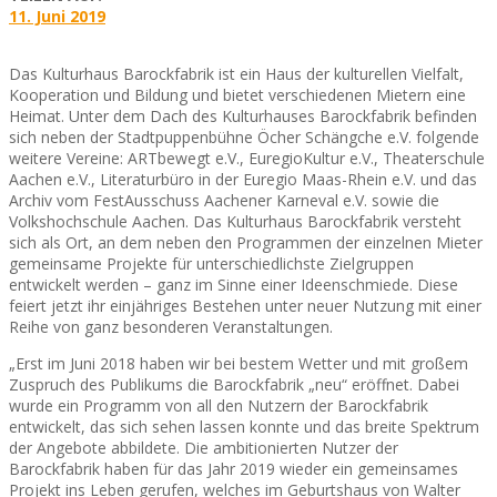
11. Juni 2019
Das Kulturhaus Barockfabrik ist ein Haus der kulturellen Vielfalt,
Kooperation und Bildung und bietet verschiedenen Mietern eine
Heimat. Unter dem Dach des Kulturhauses Barockfabrik befinden
sich neben der Stadtpuppenbühne Öcher Schängche e.V. folgende
weitere Vereine: ARTbewegt e.V., EuregioKultur e.V., Theaterschule
Aachen e.V., Literaturbüro in der Euregio Maas-Rhein e.V. und das
Archiv vom FestAusschuss Aachener Karneval e.V. sowie die
Volkshochschule Aachen. Das Kulturhaus Barockfabrik versteht
sich als Ort, an dem neben den Programmen der einzelnen Mieter
gemeinsame Projekte für unterschiedlichste Zielgruppen
entwickelt werden – ganz im Sinne einer Ideenschmiede. Diese
feiert jetzt ihr einjähriges Bestehen unter neuer Nutzung mit einer
Reihe von ganz besonderen Veranstaltungen.
„Erst im Juni 2018 haben wir bei bestem Wetter und mit großem
Zuspruch des Publikums die Barockfabrik „neu“ eröffnet. Dabei
wurde ein Programm von all den Nutzern der Barockfabrik
entwickelt, das sich sehen lassen konnte und das breite Spektrum
der Angebote abbildete. Die ambitionierten Nutzer der
Barockfabrik haben für das Jahr 2019 wieder ein gemeinsames
Projekt ins Leben gerufen, welches im Geburtshaus von Walter