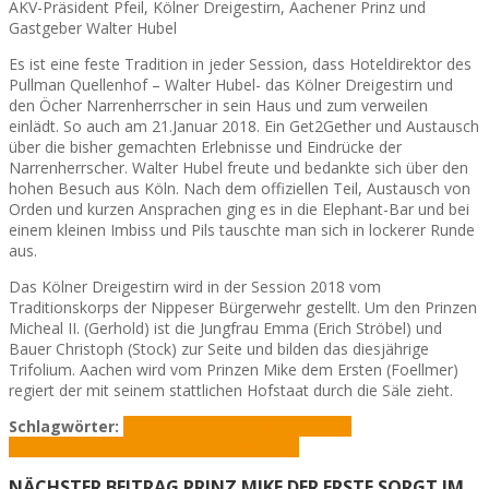
AKV-Präsident Pfeil, Kölner Dreigestirn, Aachener Prinz und
Gastgeber Walter Hubel
Es ist eine feste Tradition in jeder Session, dass Hoteldirektor des
Pullman Quellenhof – Walter Hubel- das Kölner Dreigestirn und
den Öcher Narrenherrscher in sein Haus und zum verweilen
einlädt. So auch am 21.Januar 2018. Ein Get2Gether und Austausch
über die bisher gemachten Erlebnisse und Eindrücke der
Narrenherrscher. Walter Hubel freute und bedankte sich über den
hohen Besuch aus Köln. Nach dem offiziellen Teil, Austausch von
Orden und kurzen Ansprachen ging es in die Elephant-Bar und bei
einem kleinen Imbiss und Pils tauschte man sich in lockerer Runde
aus.
Das Kölner Dreigestirn wird in der Session 2018 vom
Traditionskorps der Nippeser Bürgerwehr gestellt. Um den Prinzen
Micheal II. (Gerhold) ist die Jungfrau Emma (Erich Ströbel) und
Bauer Christoph (Stock) zur Seite und bilden das diesjährige
Trifolium. Aachen wird vom Prinzen Mike dem Ersten (Foellmer)
regiert der mit seinem stattlichen Hofstaat durch die Säle zieht.
Schlagwörter:
Kölner Dreigestirn
Prinz Mike der
Erste
Quellenhof
Walter Hubel
Werner Pfeil
NÄCHSTER BEITRAG
PRINZ MIKE DER ERSTE SORGT IM