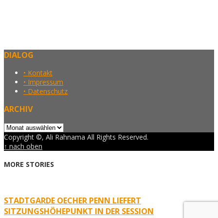
DIALOG
• Kontakt
• Impressum
• Datenschutz
ARCHIV
Archiv
Copyright ©, Ali Rahnama All Rights Reserved.
↑ nach oben
MORE STORIES
STADTGARDE OECHER PENN LIEFERT
SITZUNGSHÖHEPUNKT IN DER SESSION