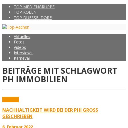
TOP MEDIENGRUPPE
TOP KOELN
TOP DUESSELDORF
Aktuelles
Fotos
Videos
Interviews
Karneval
BEITRÄGE MIT SCHLAGWORT
PH IMMOBILIEN
Aktuelles
NACHHALTIGKEIT WIRD BEI DER PHI GROSS G
ESCHRIEBEN
6. Februar 2022