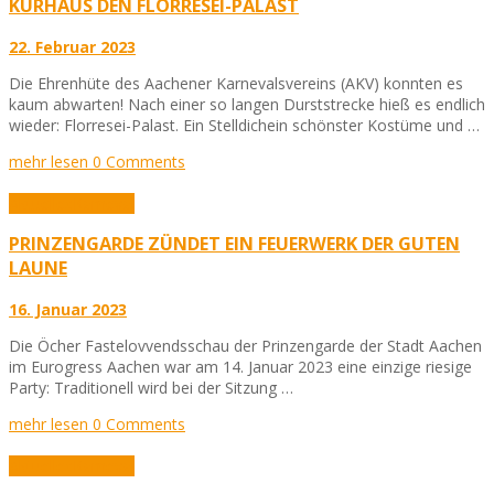
KURHAUS DEN FLORRESEI-PALAST
22. Februar 2023
Die Ehrenhüte des Aachener Karnevalsvereins (AKV) konnten es
kaum abwarten! Nach einer so langen Durststrecke hieß es endlich
wieder: Florresei-Palast. Ein Stelldichein schönster Kostüme und …
mehr lesen
0 Comments
Aktuelles
Karneval
PRINZENGARDE ZÜNDET EIN FEUERWERK DER GUTEN
LAUNE
16. Januar 2023
Die Öcher Fastelovvendsschau der Prinzengarde der Stadt Aachen
im Eurogress Aachen war am 14. Januar 2023 eine einzige riesige
Party: Traditionell wird bei der Sitzung …
mehr lesen
0 Comments
Aktuelles
Karneval