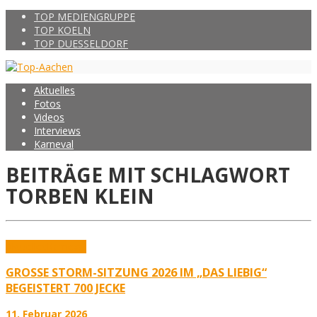
TOP MEDIENGRUPPE
TOP KOELN
TOP DUESSELDORF
Aktuelles
Fotos
Videos
Interviews
Karneval
BEITRÄGE MIT SCHLAGWORT
TORBEN KLEIN
Aktuelles
Karneval
GROSSE STORM-SITZUNG 2026 IM „DAS LIEBIG“ B
EGEISTERT 700 JECKE
11. Februar 2026